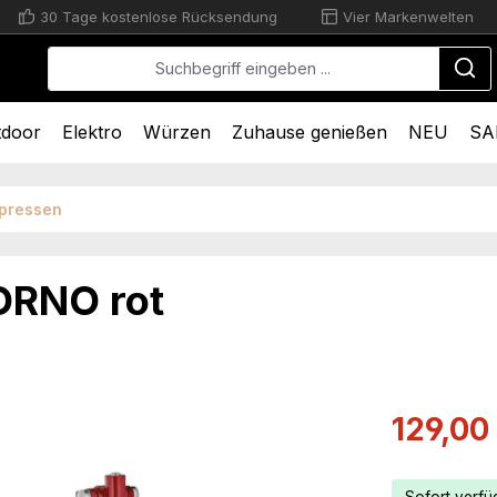
30 Tage kostenlose Rücksendung
Vier Markenwelten
tdoor
Elektro
Würzen
Zuhause genießen
NEU
SA
tpressen
ORNO rot
Verkaufsprei
129,00