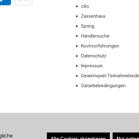
cilio
Pal
Vorkasse
Zassenhaus
 Versand
Spring
Händlersuche
Kochvorführungen
Datenschutz
Impressum
Gewinnspiel-Teilnahmebed
Garantiebedingungen
hrwertsteuer zzgl.
Versandkosten
und ggf. Nachnahmegebühren, wen
gliche
Alle Cookies akzeptieren
Nur notwe