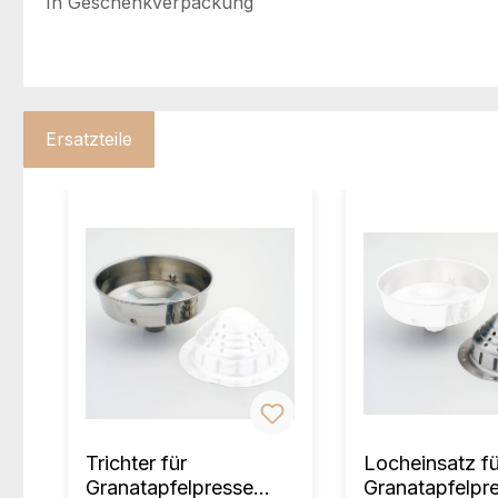
In Geschenkverpackung
Ersatzteile
Produktgalerie überspringen
Trichter für
Locheinsatz fü
Granatapfelpresse
Granatapfelpr