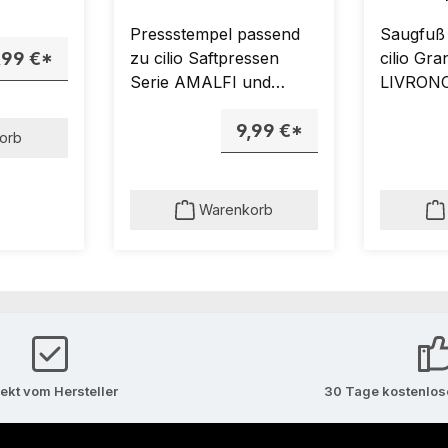
LIVOR
Pressstempel passend
Saugfuß
,99 €*
zu cilio Saftpressen
cilio Gr
Serie AMALFI und
LIVRONO
LIVORNO.
9,99 €*
orb
Warenkorb
rekt vom Hersteller
30 Tage kostenlo