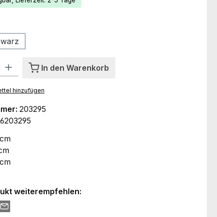
bar, Lieferzeit: 2-5 Tage
ählen
warz
l: Gib den gewünschten Wert ein oder benutze die Schaltflächen um
In den Warenkorb
ttel hinzufügen
mmer:
203295
6203295
 cm
 cm
 cm
ukt weiterempfehlen: