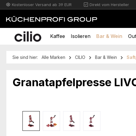
Kostenloser Versand ab 39 EUR
Direkt vom Hersteller
m Hauptinhalt springen
Zur Suche springen
Zur Hauptnavigation springen
Kaffee
Isolieren
Bar & Wein
Ou
Sie sind hier:
Alle Marken
CILIO
Bar & Wein
Saf
Granatapfelpresse LIV
Bildergalerie überspringen