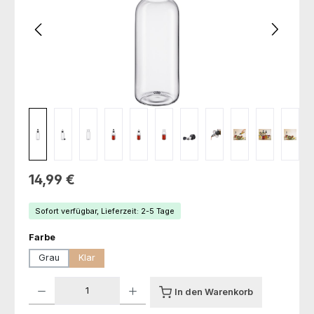
Regulärer Preis:
14,99 €
Sofort verfügbar, Lieferzeit: 2-5 Tage
auswählen
Farbe
Grau
Klar
Produkt Anzahl: Gib den gewünschten Wert ein oder benutze die Schaltfl
In den Warenkorb