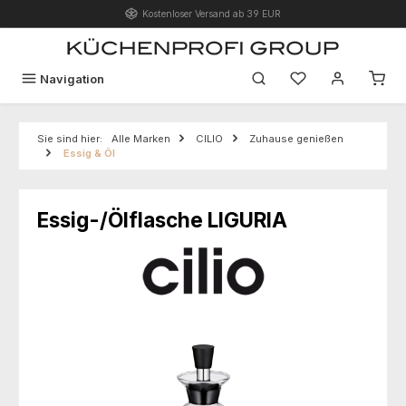
Kostenloser Versand ab 39 EUR
Zum Hauptinhalt springen
Du hast 0 Produk
Navigation
Sie sind hier:
Alle Marken
CILIO
Zuhause genießen
Essig & Öl
Essig-/Ölflasche LIGURIA
Bildergalerie überspringen