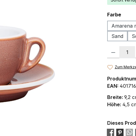
Sofort verfüg
ausw
Farbe
Amarena r
Sand
S
Produkt Anzah
Zum Merkze
Produktnu
EAN:
401716
Breite:
9,2 
Höhe:
4,5 c
Dieses Prod