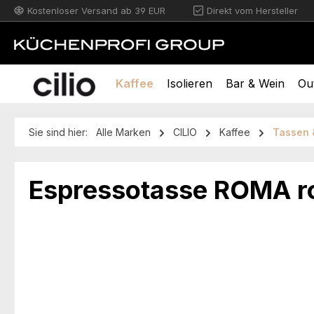
Kostenloser Versand ab 39 EUR
Direkt vom Hersteller
m Hauptinhalt springen
Zur Suche springen
Zur Hauptnavigation springen
Kaffee
Isolieren
Bar & Wein
Ou
Sie sind hier:
Alle Marken
CILIO
Kaffee
Tassen 
Espressotasse ROMA r
Bildergalerie überspringen