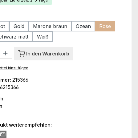
bar, Lieferzeit: 2-5 Tage
ählen
ot
Gold
Marone braun
Ozean
Rose
chwarz matt
Weiß
l: Gib den gewünschten Wert ein oder benutze die Schaltflächen um
In den Warenkorb
ttel hinzufügen
mmer:
215366
6215366
cm
m
ukt weiterempfehlen: