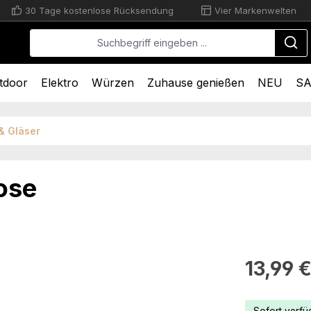
30 Tage kostenlose Rücksendung
Vier Markenwelten
tdoor
Elektro
Würzen
Zuhause genießen
NEU
SA
& Gläser
ose
Regulärer Pr
13,99 