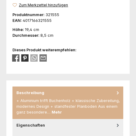
Zum Merkzettel hinzufügen
Produktnummer:
321555
EAN:
4017166321555
Höhe:
19,4 cm
Durchmesser:
8,5 cm
Dieses Produkt weiterempfehlen:
Beschreibung
+ Aluminium trifft Buchenholz + klassische Zubereitung,
modernes Design + standfester Planboden Aus einem
ganz besondere…
Mehr
Eigenschaften