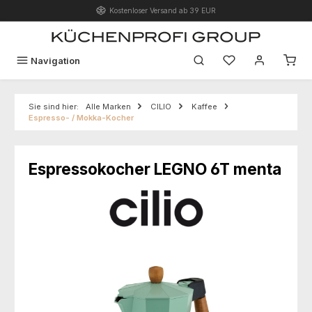
Kostenloser Versand ab 39 EUR
Zum Hauptinhalt springen
Du hast 0 Produk
Navigation
Sie sind hier:
Alle Marken
CILIO
Kaffee
Espresso- / Mokka-Kocher
Espressokocher LEGNO 6T menta
Bildergalerie überspringen