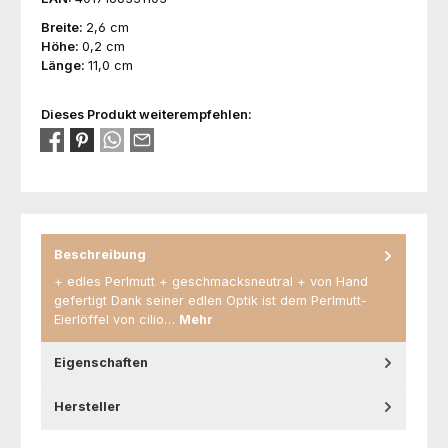
Breite:
2,6 cm
Höhe:
0,2 cm
Länge:
11,0 cm
Dieses Produkt weiterempfehlen:
Beschreibung
+ edles Perlmutt + geschmacksneutral + von Hand
gefertigt Dank seiner edlen Optik ist dem Perlmutt-
Eierlöffel von cilio…
Mehr
Eigenschaften
Hersteller