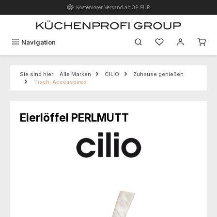
Kostenloser Versand ab 39 EUR
Zum Hauptinhalt springen
Du hast 0 Produk
Navigation
Sie sind hier:
Alle Marken
CILIO
Zuhause genießen
Tisch-Accessoires
Eierlöffel PERLMUTT
Bildergalerie überspringen