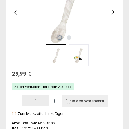
Regulärer Preis:
29,99 €
Sofort verfügbar, Lieferzeit: 2-5 Tage
Produkt Anzahl: Gib den gewünschten Wert ein oder benutze die Schaltfl
In den Warenkorb
Zum Merkzettel hinzufügen
Produktnummer:
331103
EAN:
4017166331103