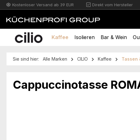
Kostenloser Versand ab 39 EUR
Direkt vom Hersteller
m Hauptinhalt springen
Zur Suche springen
Zur Hauptnavigation springen
Kaffee
Isolieren
Bar & Wein
Ou
Sie sind hier:
Alle Marken
CILIO
Kaffee
Tassen 
Cappuccinotasse ROMA
Bildergalerie überspringen