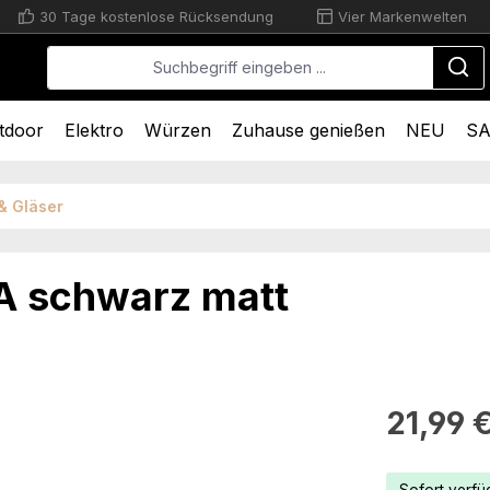
30 Tage kostenlose Rücksendung
Vier Markenwelten
tdoor
Elektro
Würzen
Zuhause genießen
NEU
SA
& Gläser
 schwarz matt
Regulärer Pr
21,99 