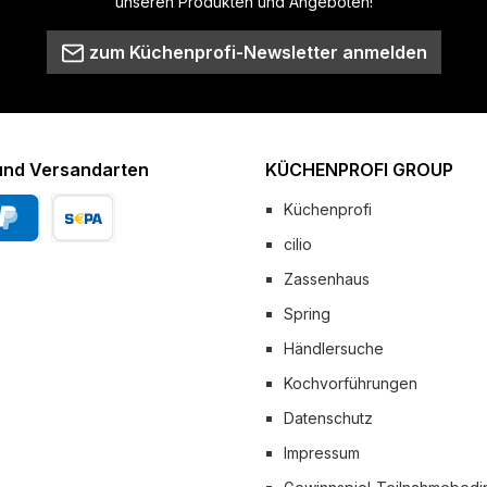
unseren Produkten und Angeboten!
zum Küchenprofi-Newsletter anmelden
und Versandarten
KÜCHENPROFI GROUP
Küchenprofi
cilio
Pal
Vorkasse
Zassenhaus
 Versand
Spring
Händlersuche
Kochvorführungen
Datenschutz
Impressum