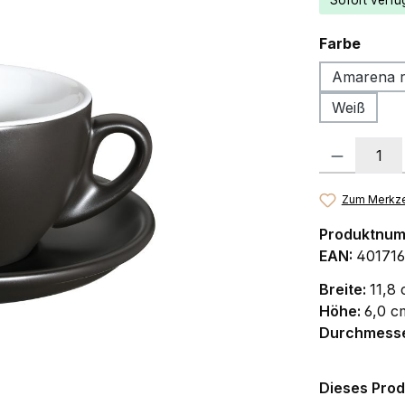
Sofort verfüg
ausw
Farbe
Amarena r
Weiß
Produkt Anzah
Zum Merkze
Produktnu
EAN:
401716
Breite:
11,8
Höhe:
6,0 c
Durchmess
Dieses Prod