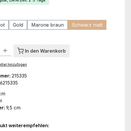
bar, Lieferzeit: 2-5 Tage
ählen
ot
Gold
Marone braun
Schwarz matt
l: Gib den gewünschten Wert ein oder benutze die Schaltflächen um
In den Warenkorb
ttel hinzufügen
mmer:
215335
6215335
 cm
m
er:
9,5 cm
ukt weiterempfehlen: