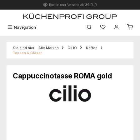
Kostenloser Versand ab 39 EUR
Zum Hauptinhalt springen
Du hast 0 Produk
Navigation
Sie sind hier:
Alle Marken
CILIO
Kaffee
Tassen & Gläser
Cappuccinotasse ROMA gold
Bildergalerie überspringen