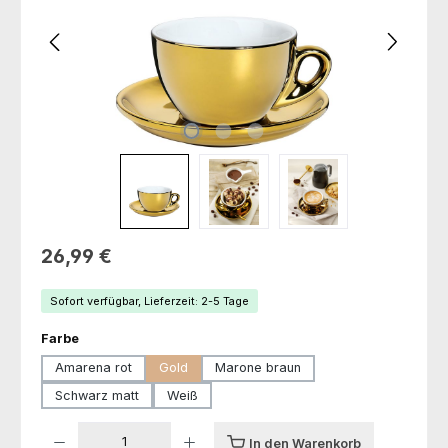
Regulärer Preis:
26,99 €
Sofort verfügbar, Lieferzeit: 2-5 Tage
auswählen
Farbe
Amarena rot
Gold
Marone braun
Schwarz matt
Weiß
Produkt Anzahl: Gib den gewünschten Wert ein oder benutze die Schaltfl
In den Warenkorb