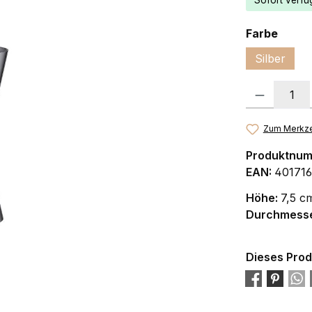
Sofort verfüg
ausw
Farbe
Silber
Produkt Anzah
Zum Merkze
Produktnu
EAN:
40171
Höhe:
7,5 c
Durchmess
Dieses Prod