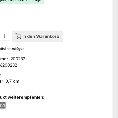
bar, Lieferzeit: 2-5 Tage
ählen
l: Gib den gewünschten Wert ein oder benutze die Schaltflächen um
In den Warenkorb
ttel hinzufügen
mmer:
200232
66200232
m
er:
3,7 cm
ukt weiterempfehlen: