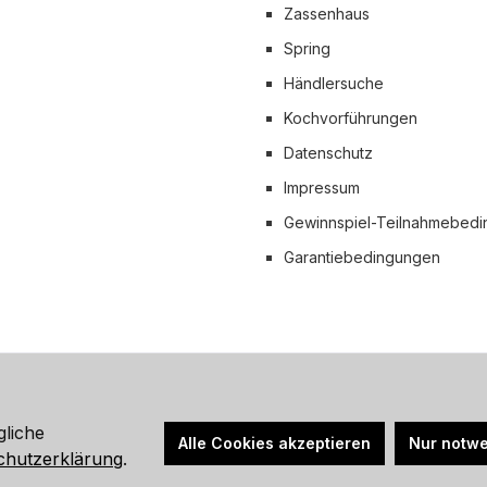
Zassenhaus
 Versand
Spring
Händlersuche
Kochvorführungen
Datenschutz
Impressum
Gewinnspiel-Teilnahmebed
Garantiebedingungen
hrwertsteuer zzgl.
Versandkosten
und ggf. Nachnahmegebühren, wen
gliche
Alle Cookies akzeptieren
Nur notwe
© 2026 Küchenprofi Group Online-Shop - Alle Rechte vorbehalten.
chutzerklärung
.