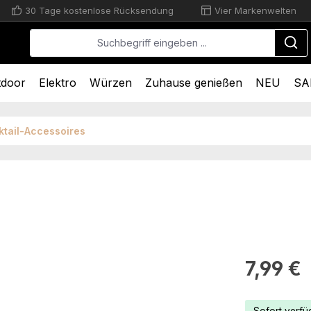
30 Tage kostenlose Rücksendung
Vier Markenwelten
tdoor
Elektro
Würzen
Zuhause genießen
NEU
SA
tail-Accessoires
Regulärer Pr
7,99 €