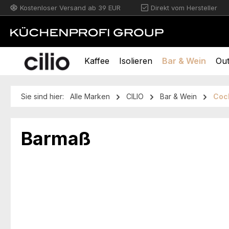
Kostenloser Versand ab 39 EUR
Direkt vom Hersteller
m Hauptinhalt springen
Zur Suche springen
Zur Hauptnavigation springen
Kaffee
Isolieren
Bar & Wein
Ou
Sie sind hier:
Alle Marken
CILIO
Bar & Wein
Cock
Barmaß
Bildergalerie überspringen