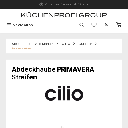
Kostenloser Versand ab 39 EUR
Zum Hauptinhalt springen
Du hast 0 Produk
Navigation
Sie sind hier:
Alle Marken
CILIO
Outdoor
Accessoires
Abdeckhaube PRIMAVERA
Streifen
Bildergalerie überspringen