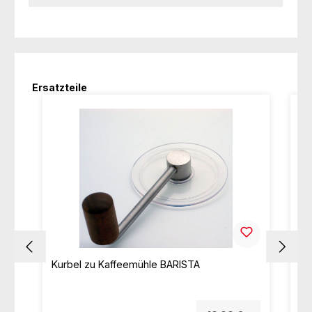
Produktgalerie überspringen
Ersatzteile
Kurbel zu Kaffeemühle BARISTA
Au