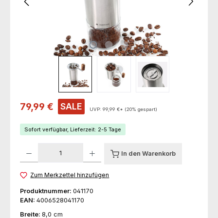
Verkaufspreis:
79,99 €
SALE
UVP:
99,99 €*
(20% gespart)
Sofort verfügbar, Lieferzeit: 2-5 Tage
Produkt Anzahl: Gib den gewünschten Wert ein oder benutze die Schaltfl
In den Warenkorb
Zum Merkzettel hinzufügen
Produktnummer:
041170
EAN:
4006528041170
Breite:
8,0 cm