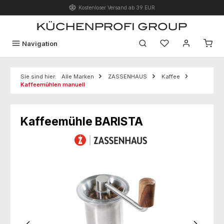
Kostenloser Versand ab 39 EUR
Zum Hauptinhalt springen
Du hast 0 Produk
Navigation
Sie sind hier:
Alle Marken
ZASSENHAUS
Kaffee
Kaffeemühlen manuell
Kaffeemühle BARISTA
Bildergalerie überspringen