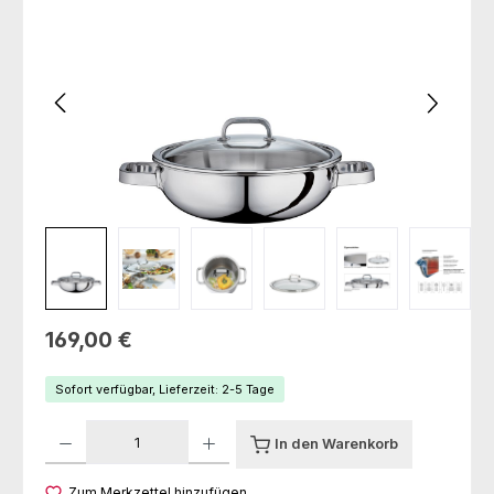
Regulärer Preis:
169,00 €
Sofort verfügbar, Lieferzeit: 2-5 Tage
Produkt Anzahl: Gib den gewünschten Wert ein oder benutze die Schaltfl
In den Warenkorb
Zum Merkzettel hinzufügen