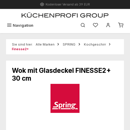
Kostenloser Versand ab 39 EUR
Zum Hauptinhalt springen
Du hast 0 Produk
Navigation
Sie sind hier:
Alle Marken
SPRING
Kochgeschirr
Finesse2+
Wok mit Glasdeckel FINESSE2+
30 cm
Bildergalerie überspringen