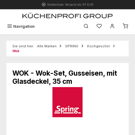
Kostenloser Versand ab 39 EUR
Zum Hauptinhalt springen
Du hast 0 Produk
Navigation
Sie sind hier:
Alle Marken
SPRING
Kochgeschirr
Wok
WOK - Wok-Set, Gusseisen, mit
Glasdeckel, 35 cm
Bildergalerie überspringen