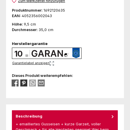
Zum Merkzettel hinzufügen
Produktnummer:
1692120635
EAN:
4052356002043
Höhe:
9,5 cm
Durchmesser:
35,0 cm
Herstellergarantie
10
Garantielabel anzeigen
Dieses Produkt weiterempfehlen:
Beschreibung
+ emailliertes Gusseisen + kurze Garzeit, voller
Geschmack + für alle Herdarten geeignet Wer beim