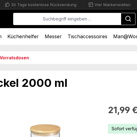
30 Tage kostenlose Rücksendung
Vier Markenwelten
n
Küchenhelfer
Messer
Tischaccessoires
Man@Wo
Vorratsdosen
ckel 2000 ml
Regulärer Pr
21,99 
Sofort verfüg