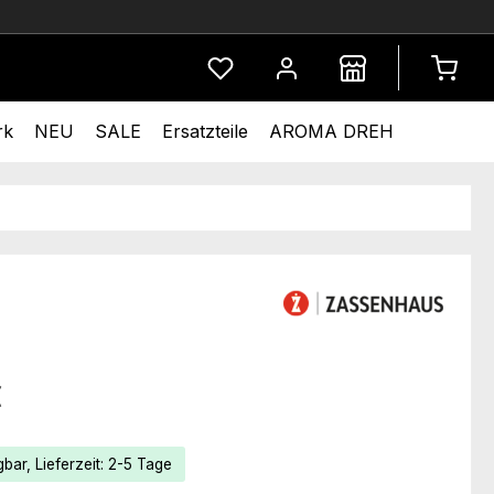
Du hast 0 Produkte auf dem Merkze
rk
NEU
SALE
Ersatzteile
AROMA DREH
eis:
€
bar, Lieferzeit: 2-5 Tage