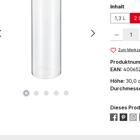
auswä
Inhalt
1,3 L
2 
Produkt Anzah
Zum Merkze
Produktnu
EAN:
40065
Höhe:
30,0 
Durchmess
Dieses Prod