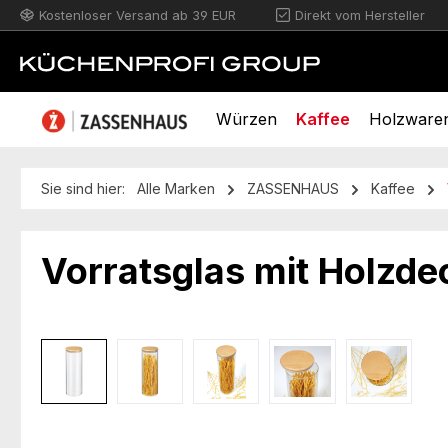
Kostenloser Versand ab 39 EUR
Direkt vom Hersteller
m Hauptinhalt springen
Zur Suche springen
Zur Hauptnavigation springen
Würzen
Kaffee
Holzware
Sie sind hier:
Alle Marken
ZASSENHAUS
Kaffee
Vorratsglas mit Holzde
Bildergalerie überspringen