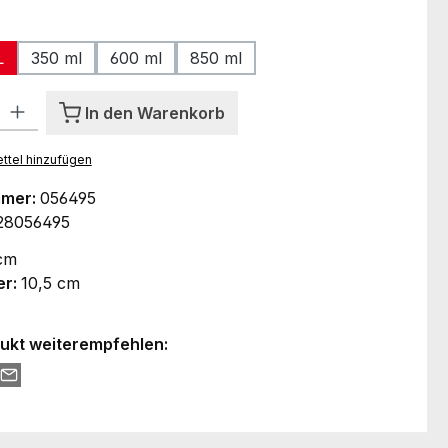
hlen
L
350 ml
600 ml
850 ml
l: Gib den gewünschten Wert ein oder benutze die Schaltflächen um
In den Warenkorb
ttel hinzufügen
mmer:
056495
28056495
cm
er:
10,5 cm
ukt weiterempfehlen: