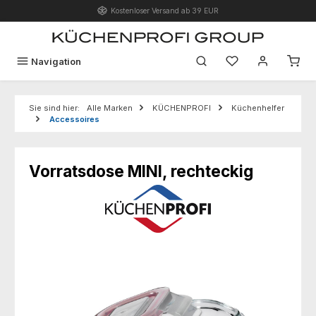
Kostenloser Versand ab 39 EUR
Zum Hauptinhalt springen
Du hast 0 Produk
Navigation
Sie sind hier:
Alle Marken
KÜCHENPROFI
Küchenhelfer
Accessoires
Vorratsdose MINI, rechteckig
Bildergalerie überspringen