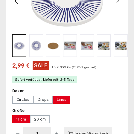
Verkaufspreis:
2,99 €
SALE
UVP:
3,99 €*
(25.06% gespart)
Sofort verfügbar, Lieferzeit: 2-5 Tage
auswählen
Dekor
Circles
Drops
Lines
auswählen
Größe
11 cm
20 cm
Produkt Anzahl: Gib den gewünschten Wert ein oder benutze die Schaltfl
In den Warenkorb