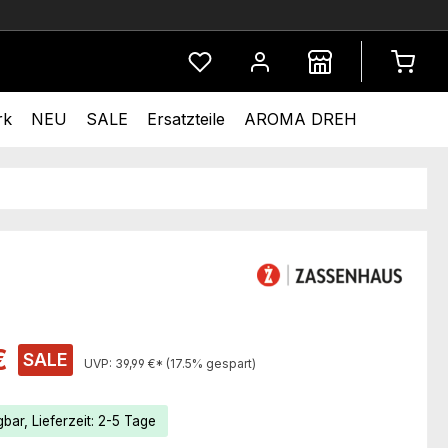
Du hast 0 Produkte auf dem Merkze
rk
NEU
SALE
Ersatzteile
AROMA DREH
s:
€
SALE
UVP:
39,99 €*
(17.5% gespart)
bar, Lieferzeit: 2-5 Tage