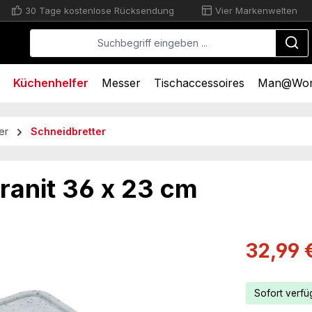
30 Tage kostenlose Rücksendung
Vier Markenwelten
Küchenhelfer
Messer
Tischaccessoires
Man@Wo
er
Schneidbretter
granit 36 x 23 cm
Verkaufsprei
32,99 
Sofort verfüg