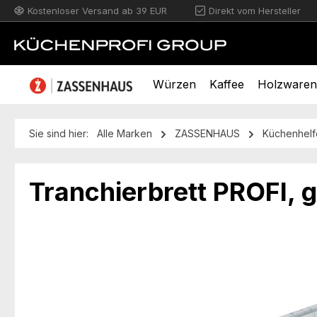
Kostenloser Versand ab 39 EUR
Direkt vom Hersteller
m Hauptinhalt springen
Zur Suche springen
Zur Hauptnavigation springen
Würzen
Kaffee
Holzwaren
Sie sind hier:
Alle Marken
ZASSENHAUS
Küchenhelf
Tranchierbrett PROFI, 
Bildergalerie überspringen