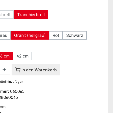
auswählen
brett
Tranchierbrett
ese Option ist zurzeit nicht verfügbar.)
ählen
grau
Granit (hellgrau)
Rot
Schwarz
ählen
36 cm
42 cm
tion ist zurzeit nicht verfügbar.)
l: Gib den gewünschten Wert ein oder benutze die Schaltflächen um
In den Warenkorb
ttel hinzufügen
mmer:
060065
28060065
 cm
m