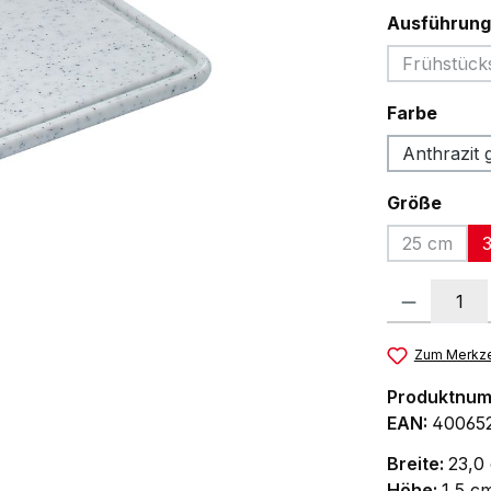
Ausführung
Frühstücks
(Di
ausw
Farbe
Anthrazit 
ausw
Größe
25 cm
(Diese Op
Produkt Anzah
Zum Merkze
Produktnu
EAN:
40065
Breite:
23,0
Höhe:
1,5 c