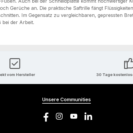
f-Füßen. Auch bei der Schneidplatte kommt hochwertiger Ku
ch Gerüche an. Die praktische Saftrille fängt Flüssigkeite
chnitten. Im Gegensatz zu vergleichbaren, gepressten Bret
 bei der Arbeit.
rekt vom Hersteller
30 Tage kostenlo
Unsere Communities
Facebook
Instagram
YouTube
LinkedIn