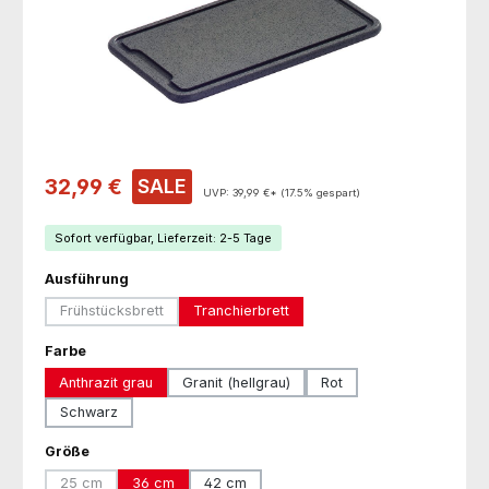
Verkaufspreis:
32,99 €
SALE
UVP:
39,99 €*
(17.5% gespart)
Sofort verfügbar, Lieferzeit: 2-5 Tage
auswählen
Ausführung
Frühstücksbrett
Tranchierbrett
(Diese Option ist zurzeit nicht verfügbar.)
auswählen
Farbe
Anthrazit grau
Granit (hellgrau)
Rot
Schwarz
auswählen
Größe
25 cm
36 cm
42 cm