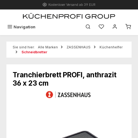
Kostenloser Versand ab 39 EUR
Zum Hauptinhalt springen
Du hast 0 Produk
Navigation
Sie sind hier:
Alle Marken
ZASSENHAUS
Küchenhelfer
Schneidbretter
Tranchierbrett PROFI, anthrazit
36 x 23 cm
Bildergalerie überspringen