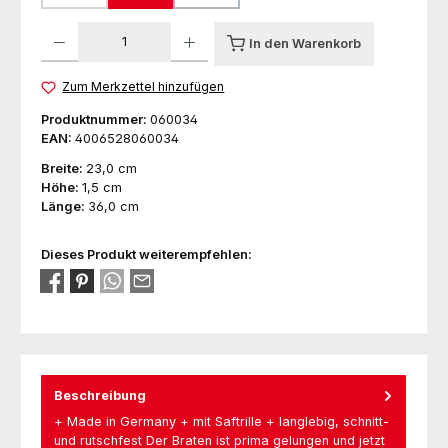
(Diese Option ist zurzeit nicht verfügbar.)
Produkt Anzahl: Gib den gewünschten Wert ein oder benutze die Schaltfl
In den Warenkorb
Zum Merkzettel hinzufügen
Produktnummer:
060034
EAN:
4006528060034
Breite:
23,0 cm
Höhe:
1,5 cm
Länge:
36,0 cm
Dieses Produkt weiterempfehlen:
Beschreibung
+ Made in Germany + mit Saftrille + langlebig, schnitt-
und rutschfest Der Braten ist prima gelungen und jetzt