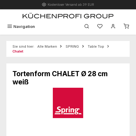
Kostenloser Versand ab 39 EUR
Zum Hauptinhalt springen
Du hast 0 Produk
Navigation
Sie sind hier:
Alle Marken
SPRING
Table Top
Chalet
Tortenform CHALET Ø 28 cm
weiß
Bildergalerie überspringen