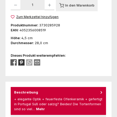
Produkt Anzahl: Gib den gewünschten Wert ein oder benutze die Schaltfl
In den Warenkorb
Zum Merkzettel hinzufügen
Produktnummer:
3730285928
EAN:
4052356008519
Höhe:
4,5 cm
Durchmesser:
28,0 cm
Dieses Produkt weiterempfehlen:
Beschreibung
+ elegante Optik + feuerfeste Ofenkeramik + gefertigt
in Portugal Süß oder salzig? Beides! Die Tortenformen
sind so viel…
Mehr