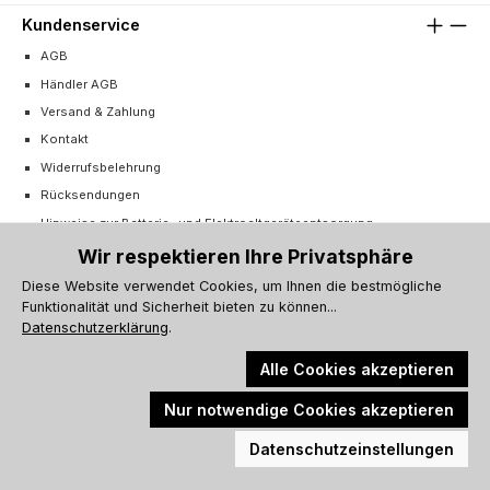
Kundenservice
AGB
Händler AGB
Versand & Zahlung
Kontakt
Widerrufsbelehrung
Rücksendungen
Hinweise zur Batterie- und Elektroaltgeräteentsorgung
Cookie-Einstellungen
Wir respektieren Ihre Privatsphäre
Vertrag widerrufen
Diese Website verwendet Cookies, um Ihnen die bestmögliche
Funktionalität und Sicherheit bieten zu können...
Barrierefreiheitserklärung
Datenschutzerklärung
.
Alle Cookies akzeptieren
Nur notwendige Cookies akzeptieren
Alle Preise inkl. gesetzl. Mehrwertsteuer zzgl.
Versandkosten
und ggf.
Werkzeugleiste anzeigen
Nachnahmegebühren, wenn nicht anders angegeben.
Datenschutzeinstellungen
© 2026 Küchenprofi Group Online-Shop - Alle Rechte vorbehalten.