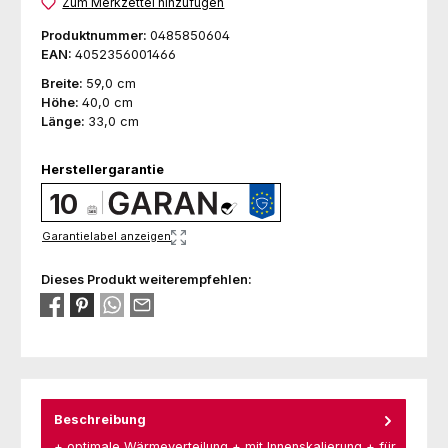
Zum Merkzettel hinzufügen
Produktnummer:
0485850604
EAN:
4052356001466
Breite:
59,0 cm
Höhe:
40,0 cm
Länge:
33,0 cm
Herstellergarantie
10
Garantielabel anzeigen
Dieses Produkt weiterempfehlen:
Beschreibung
+ optimale Wärmeverteilung + mit Innenskalierung + für