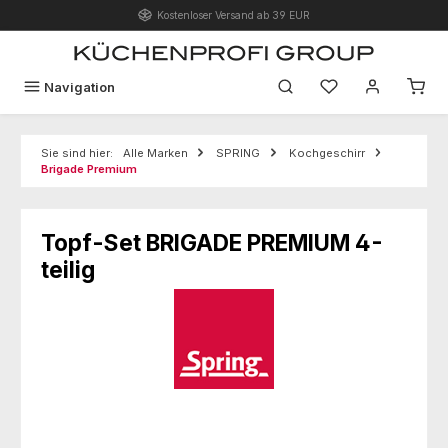
Kostenloser Versand ab 39 EUR
Zum Hauptinhalt springen
Du hast 0 Produk
Navigation
Sie sind hier:
Alle Marken
SPRING
Kochgeschirr
Brigade Premium
Topf-Set BRIGADE PREMIUM 4-
teilig
Bildergalerie überspringen