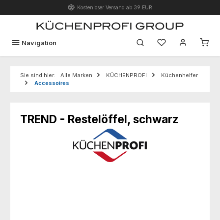
Kostenloser Versand ab 39 EUR
Zum Hauptinhalt springen
Du hast 0 Produk
Navigation
Sie sind hier:
Alle Marken
KÜCHENPROFI
Küchenhelfer
Accessoires
TREND - Restelöffel, schwarz
Bildergalerie überspringen