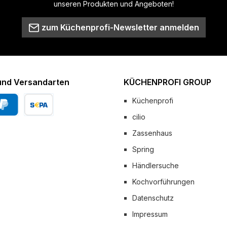
unseren Produkten und Angeboten!
zum Küchenprofi-Newsletter anmelden
und Versandarten
KÜCHENPROFI GROUP
Küchenprofi
cilio
Pal
Vorkasse
Zassenhaus
 Versand
Spring
Händlersuche
Kochvorführungen
Datenschutz
Impressum