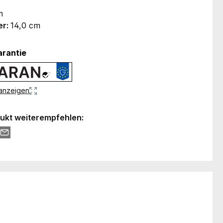
m
er:
14,0 cm
arantie
 anzeigen
ukt weiterempfehlen: