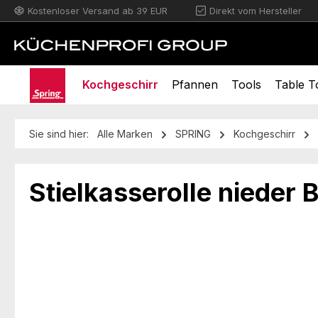
Kostenloser Versand ab 39 EUR
Direkt vom Hersteller
m Hauptinhalt springen
Zur Suche springen
Zur Hauptnavigation springen
Kochgeschirr
Pfannen
Tools
Table T
Sie sind hier:
Alle Marken
SPRING
Kochgeschirr
Stielkasserolle niede
Bildergalerie überspringen