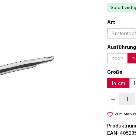
Sofort verfüg
auswäh
Art
Bratentop
(Diese
Ausführung
hoch
n
(Diese Opt
ausw
Größe
14 cm
1
Produkt Anzah
Zum Merkze
Produktnu
EAN:
405235