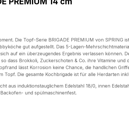
ADE PREMIUM 14 cm
quipment. Die Topf-Serie BRIGADE PREMIUM von SPRING ist d
bbyköche gut aufgestellt. Das 5-Lagen-Mehrschichtmaterial
 sich auf ein überzeugendes Ergebnis verlassen können. De
o dass Brokkoli, Zuckerschoten & Co. ihre Vitamine und di
opfrand lässt Korrosion keine Chance, die handlichen Griff
m Topf. Die gesamte Kochbrigade ist für alle Herdarten ink
cht aus induktionstauglichem Edelstahl 18/0, innen Edelst
. Backofen- und spülmaschinenfest.