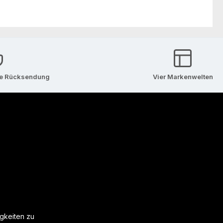
se Rücksendung
Vier Markenwelten
igkeiten zu