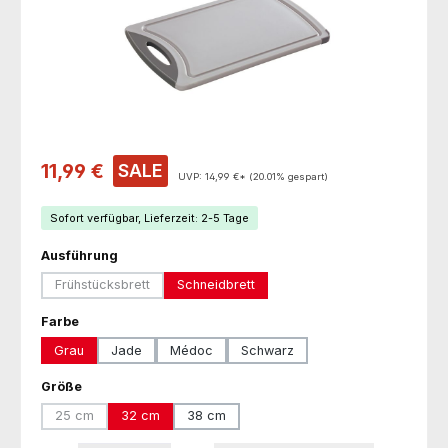
Verkaufspreis:
11,99 €
SALE
UVP:
14,99 €*
(20.01% gespart)
Sofort verfügbar, Lieferzeit: 2-5 Tage
auswählen
Ausführung
Frühstücksbrett
Schneidbrett
(Diese Option ist zurzeit nicht verfügbar.)
auswählen
Farbe
Grau
Jade
Médoc
Schwarz
auswählen
Größe
25 cm
32 cm
38 cm
(Diese Option ist zurzeit nicht verfügbar.)