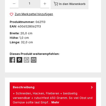
Produkt Anzahl: Gib den gewünschten Wert ein oder benutze die Schaltfl
In den Warenkorb
Zum Merkzettel hinzufügen
Produktnummer:
062113
EAN:
4006528062113
Breite:
20,0 cm
Höhe:
1,0 cm
Länge:
32,0 cm
Dieses Produkt weiterempfehlen:
Beschreibung
+ Schneiden, Hacken, Filetieren + beidseitig
verwendbar + rutschfest 650 Gramm. So viel Obst und
Gemüse sollte laut Empf…
Mehr