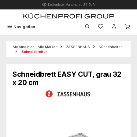
Kostenloser Versand ab 39 EUR
Zum Hauptinhalt springen
Du hast 0 Produk
Navigation
Sie sind hier:
Alle Marken
ZASSENHAUS
Küchenhelfer
Schneidbretter
Schneidbrett EASY CUT, grau 32
x 20 cm
Bildergalerie überspringen