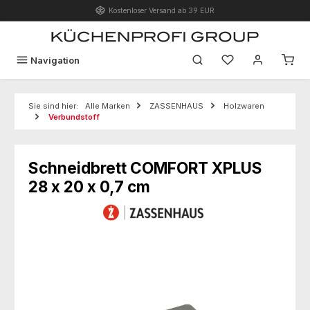
Kostenloser Versand ab 39 EUR
Zum Hauptinhalt springen
Du hast 0 Produk
Navigation
Sie sind hier:
Alle Marken
ZASSENHAUS
Holzwaren
Verbundstoff
Schneidbrett COMFORT XPLUS
28 x 20 x 0,7 cm
Bildergalerie überspringen