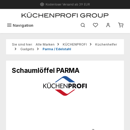
Kostenloser Versand ab 39 EUR
Zum Hauptinhalt springen
Du hast 0 Produk
Navigation
Sie sind hier:
Alle Marken
KÜCHENPROFI
Küchenhelfer
Gadgets
Parma / Edelstahl
Schaumlöffel PARMA
Bildergalerie überspringen