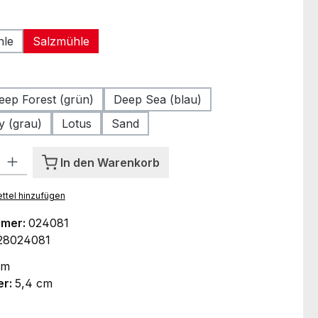
len
hle
Salzmühle
ählen
eep Forest (grün)
Deep Sea (blau)
y (grau)
Lotus
Sand
l: Gib den gewünschten Wert ein oder benutze die Schaltflächen um
In den Warenkorb
ttel hinzufügen
mmer:
024081
28024081
cm
er:
5,4 cm