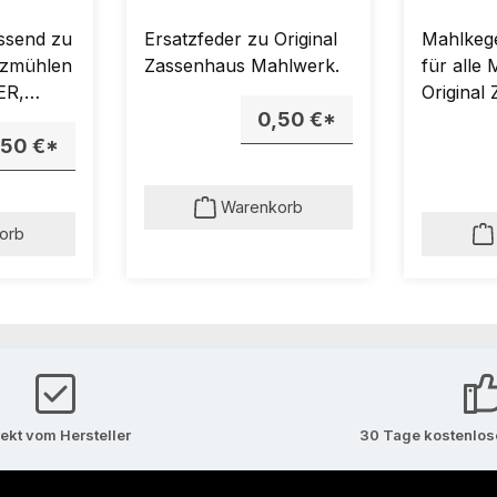
ssend zu
Ersatzfeder zu Original
Mahlkege
lzmühlen
Zassenhaus Mahlwerk.
für alle
ER,
Original
KIEL.
0,50 €*
Mahlwer
,50 €*
Warenkorb
orb
rekt vom Hersteller
30 Tage kostenlo