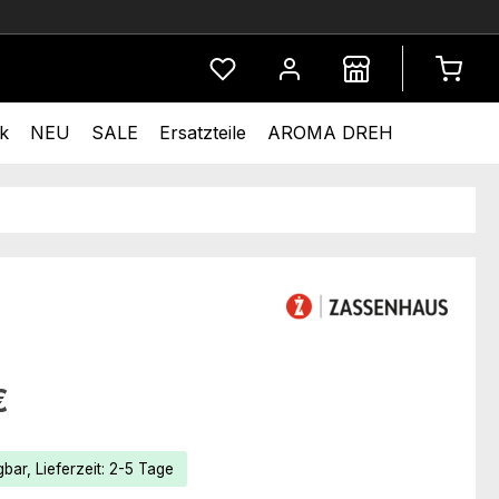
Du hast 0 Produkte auf dem Merkze
k
NEU
SALE
Ersatzteile
AROMA DREH
eis:
€
bar, Lieferzeit: 2-5 Tage