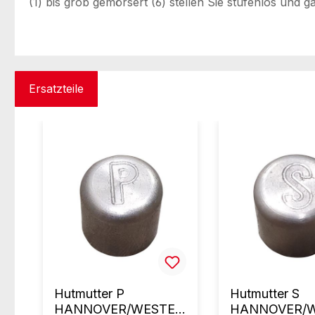
(1) bis grob gemörsert (6) stellen Sie stufenlos un
Ersatzteile
Produktgalerie überspringen
Hutmutter P
Hutmutter S
HANNOVER/WESTER
HANNOVER/