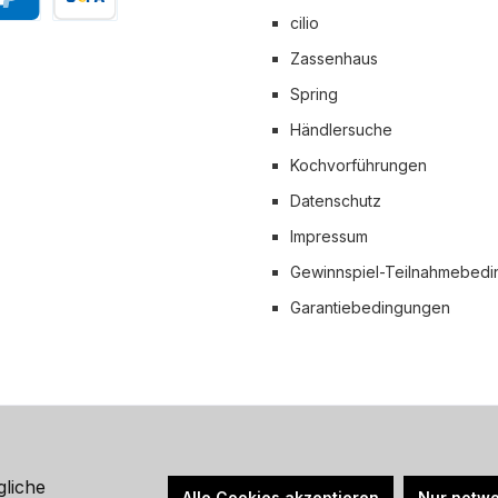
cilio
Pal
Vorkasse
Zassenhaus
 Versand
Spring
Händlersuche
Kochvorführungen
Datenschutz
Impressum
Gewinnspiel-Teilnahmebed
Garantiebedingungen
hrwertsteuer zzgl.
Versandkosten
und ggf. Nachnahmegebühren, wen
gliche
Alle Cookies akzeptieren
Nur notwe