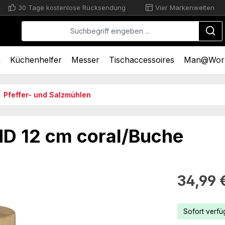
30 Tage kostenlose Rücksendung
Vier Markenwelten
n
Küchenhelfer
Messer
Tischaccessoires
Man@Wor
Pfeffer- und Salzmühlen
 12 cm coral/Buche
Regulärer Pr
34,99 
Sofort verfüg