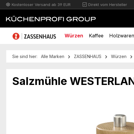
Kostenloser Versand ab 39 EUR
Direkt vom Hersteller
m Hauptinhalt springen
Zur Suche springen
Zur Hauptnavigation springen
Würzen
Kaffee
Holzware
Sie sind hier:
Alle Marken
ZASSENHAUS
Würzen
Salzmühle WESTERLAND
Bildergalerie überspringen