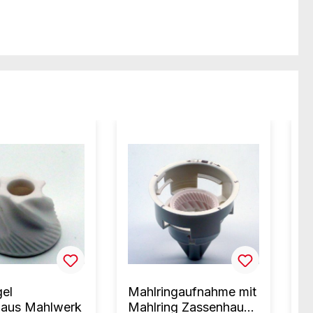
el
Mahlringaufnahme mit
V
haus Mahlwerk
Mahlring Zassenhaus
Z