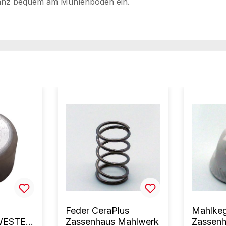
d ganz bequem am Mühlenboden ein.
Feder CeraPlus
Mahlkeg
WESTER
Zassenhaus Mahlwerk
Zassen