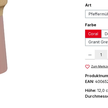
auswäh
Art
Pfeffermü
ausw
Farbe
Coral
D
Granit Gre
Produkt Anzah
Zum Merkze
Produktnu
EAN:
40065
Höhe:
12,0 
Durchmess