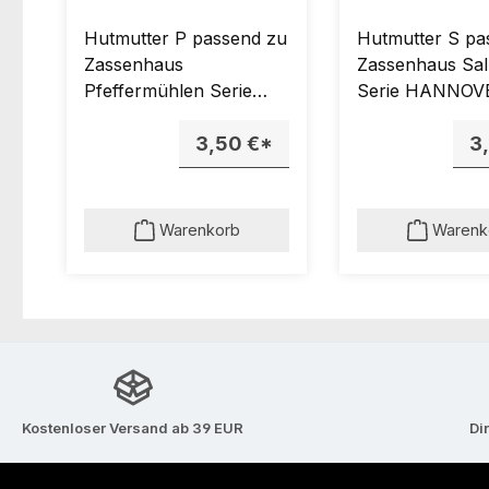
LAND/KIEL
LAND/KIEL
Hutmutter P passend zu
Hutmutter S pa
Zassenhaus
Zassenhaus Sa
Pfeffermühlen Serie
Serie HANNOV
HANNOVER,
WESTERLAND, 
WESTERLAND, KIEL.
3,50 €*
3
Warenkorb
Warenk
Kostenloser Versand ab 39 EUR
Di