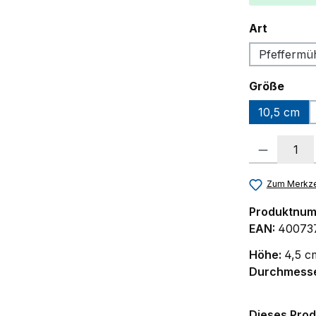
auswäh
Art
Pfeffermü
ausw
Größe
10,5 cm
Produkt Anzah
Zum Merkze
Produktnu
EAN:
40073
Höhe:
4,5 c
Durchmess
Dieses Prod