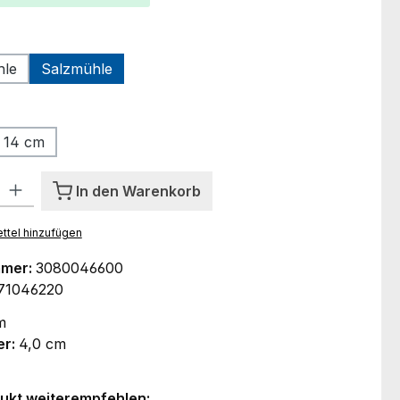
len
hle
Salzmühle
ählen
14 cm
l: Gib den gewünschten Wert ein oder benutze die Schaltflächen um
In den Warenkorb
ttel hinzufügen
mmer:
3080046600
71046220
m
er:
4,0 cm
ukt weiterempfehlen: