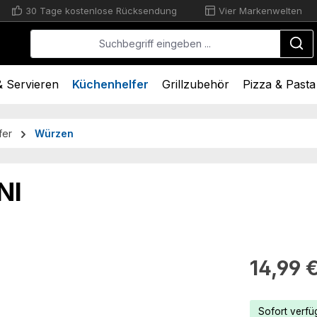
30 Tage kostenlose Rücksendung
Vier Markenwelten
 Servieren
Küchenhelfer
Grillzubehör
Pizza & Pasta
fer
Würzen
NI
Regulärer Pr
14,99 
Sofort verfüg