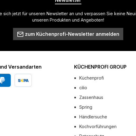
Newsletter
 sich jetzt für unseren Newsletter an und verpassen Sie keine Neu
unseren Produkten und Angeboten!
zum Küchenprofi-Newsletter anmelden
und Versandarten
KÜCHENPROFI GROUP
Küchenprofi
cilio
Pal
Vorkasse
Zassenhaus
 Versand
Spring
Händlersuche
Kochvorführungen