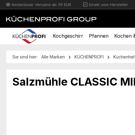
Kostenloser Versand ab 39 EUR
Direkt vom Hersteller
m Hauptinhalt springen
Zur Suche springen
Zur Hauptnavigation springen
Kochgeschirr
Pfannen
Kochen &
Sie sind hier:
Alle Marken
KÜCHENPROFI
Küchenhel
Salzmühle CLASSIC MI
Bildergalerie überspringen