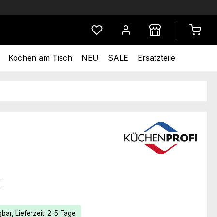
Du hast 0 Produkte auf dem Merkze
Kochen am Tisch
NEU
SALE
Ersatzteile
eis:
€
bar, Lieferzeit: 2-5 Tage