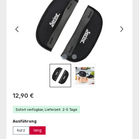
Regulärer Preis:
12,90 €
Sofort verfügbar, Lieferzeit: 2-5 Tage
auswählen
Ausführung
kurz
lang