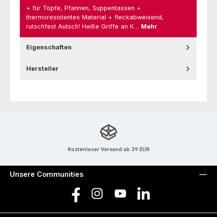
+ für Töpfe, Pfannen, Suppentassen +
thermoresistentes Material + fleckabweisend,
rutschfest Autsch! Heiße Griffe an K…
Mehr
Eigenschaften
Hersteller
Kostenloser Versand ab 39 EUR
Unsere Communities
Facebook
Instagram
YouTube
LinkedIn