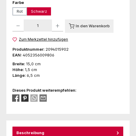
auswählen
Farbe
Rot
Schwarz
Produkt Anzahl: Gib den gewünschten Wert ein oder benutze die Schaltfl
In den Warenkorb
Zum Merkzettel hinzufügen
Produktnummer:
2094015902
EAN:
4052356009806
Breite:
15,0 cm
Höhe:
1,5 cm
Länge:
6,5 cm
Dieses Produkt weiterempfehlen:
Beschreibung