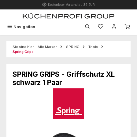
Kostenloser Versand ab 39 EUR
Zum Hauptinhalt springen
Du hast 0 Produk
Navigation
Sie sind hier:
Alle Marken
SPRING
Tools
Spring Grips
SPRING GRIPS - Griffschutz XL
schwarz 1 Paar
Bildergalerie überspringen