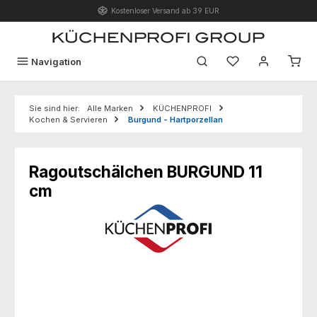
Kostenloser Versand ab 39 EUR
Zum Hauptinhalt springen
Du hast 0 Produk
Navigation
Sie sind hier:
Alle Marken
KÜCHENPROFI
Kochen & Servieren
Burgund - Hartporzellan
Ragoutschälchen BURGUND 11
cm
Bildergalerie überspringen