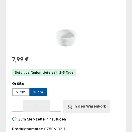
Regulärer Preis:
7,99 €
Sofort verfügbar, Lieferzeit: 2-5 Tage
auswählen
Größe
9 cm
11 cm
Produkt Anzahl: Gib den gewünschten Wert ein oder benutze die Schaltfl
In den Warenkorb
Zum Merkzettel hinzufügen
Produktnummer:
0750618211