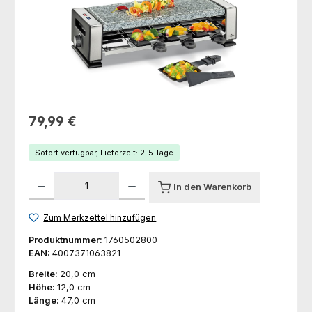
Regulärer Preis:
79,99 €
Sofort verfügbar, Lieferzeit: 2-5 Tage
Produkt Anzahl: Gib den gewünschten Wert ein oder benutze die Schaltfl
In den Warenkorb
Zum Merkzettel hinzufügen
Produktnummer:
1760502800
EAN:
4007371063821
Breite:
20,0 cm
Höhe:
12,0 cm
Länge:
47,0 cm