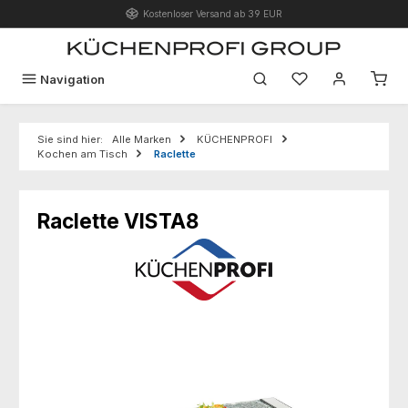
Kostenloser Versand ab 39 EUR
Zum Hauptinhalt springen
Du hast 0 Produk
Navigation
Sie sind hier:
Alle Marken
KÜCHENPROFI
Kochen am Tisch
Raclette
Raclette VISTA8
Bildergalerie überspringen