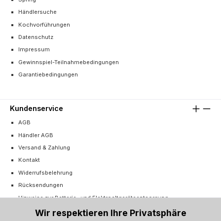
Händlersuche
Kochvorführungen
Datenschutz
Impressum
Gewinnspiel-Teilnahmebedingungen
Garantiebedingungen
Kundenservice
AGB
Händler AGB
Versand & Zahlung
Kontakt
Widerrufsbelehrung
Rücksendungen
Hinweise zur Batterie- und Elektroaltgeräteentsorgung
Cookie-Einstellungen
Wir respektieren Ihre Privatsphäre