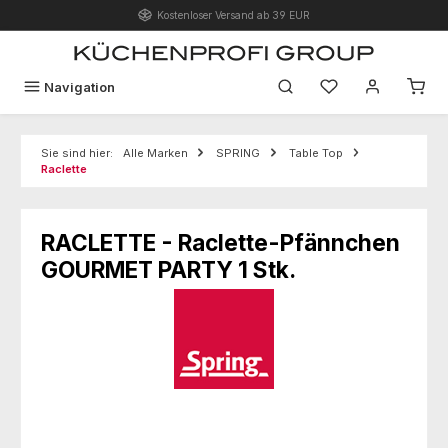
Kostenloser Versand ab 39 EUR
Zum Hauptinhalt springen
Du hast 0 Produk
Navigation
Sie sind hier:
Alle Marken
SPRING
Table Top
Raclette
RACLETTE - Raclette-Pfännchen
GOURMET PARTY 1 Stk.
Bildergalerie überspringen