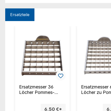
Ersatzteile
Produktgalerie überspringen
Ersatzmesser 36
Ersatzmesser 
Löcher Pommes-
Löcher zu Po
Frites-Schneider
Frites-Schneid
6,50 €*
6