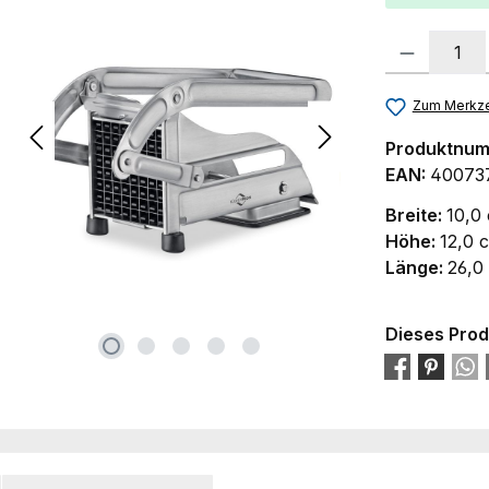
Produkt Anzah
Zum Merkze
Produktnu
EAN:
40073
Breite:
10,0
Höhe:
12,0 
Länge:
26,0
Dieses Prod