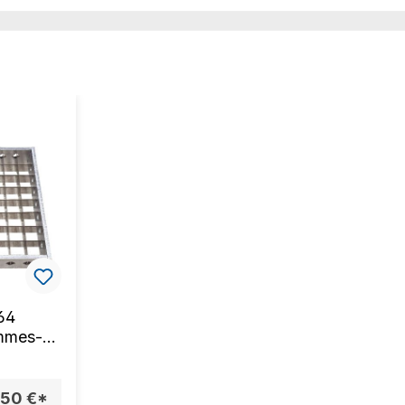
64
mmes-
er
,50 €*