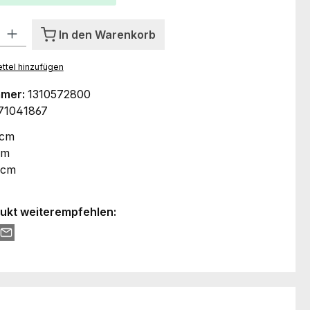
l: Gib den gewünschten Wert ein oder benutze die Schaltflächen um
In den Warenkorb
ttel hinzufügen
mmer:
1310572800
71041867
 cm
cm
 cm
ukt weiterempfehlen: