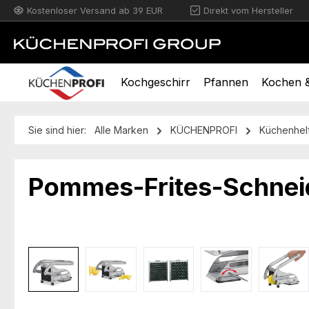
Kostenloser Versand ab 39 EUR
Direkt vom Hersteller
m Hauptinhalt springen
Zur Suche springen
Zur Hauptnavigation springen
Kochgeschirr
Pfannen
Kochen &
Sie sind hier:
Alle Marken
KÜCHENPROFI
Küchenhel
Pommes-Frites-Schnei
Bildergalerie überspringen