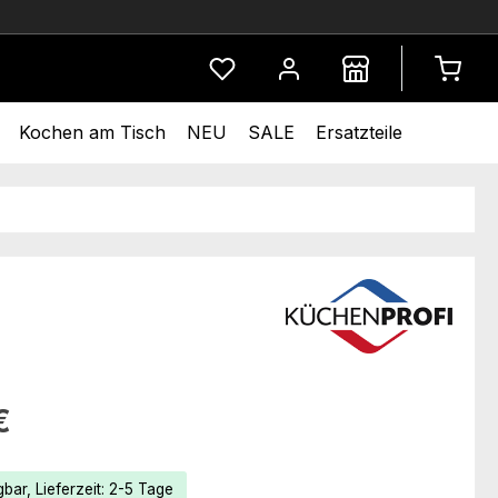
Du hast 0 Produkte auf dem Merkze
Kochen am Tisch
NEU
SALE
Ersatzteile
eis:
€
bar, Lieferzeit: 2-5 Tage