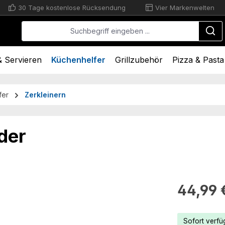
30 Tage kostenlose Rücksendung
Vier Markenwelten
 Servieren
Küchenhelfer
Grillzubehör
Pizza & Pasta
fer
Zerkleinern
der
Regulärer Pr
44,99 
Sofort verfüg