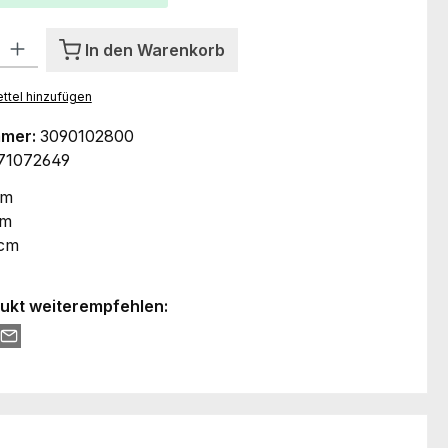
l: Gib den gewünschten Wert ein oder benutze die Schaltflächen um
In den Warenkorb
ttel hinzufügen
mmer:
3090102800
71072649
cm
cm
 cm
ukt weiterempfehlen: