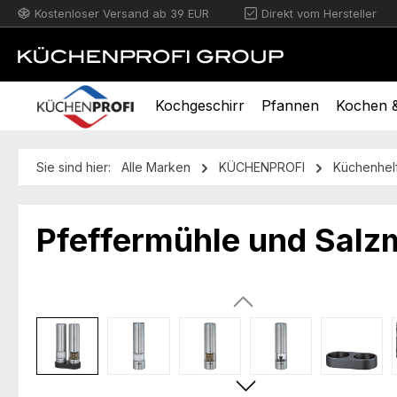
Kostenloser Versand ab 39 EUR
Direkt vom Hersteller
m Hauptinhalt springen
Zur Suche springen
Zur Hauptnavigation springen
Kochgeschirr
Pfannen
Kochen &
Sie sind hier:
Alle Marken
KÜCHENPROFI
Küchenhel
Pfeffermühle und Salzm
Bildergalerie überspringen