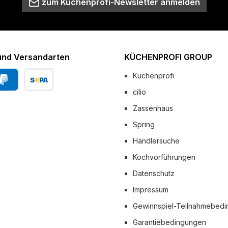
zum Küchenprofi-Newsletter anmelden
und Versandarten
KÜCHENPROFI GROUP
Küchenprofi
cilio
Pal
Vorkasse
Zassenhaus
 Versand
Spring
Händlersuche
Kochvorführungen
Datenschutz
Impressum
Gewinnspiel-Teilnahmebed
Garantiebedingungen