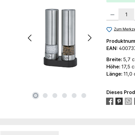
Produkt Anzah
Zum Merkze
Produktnu
EAN:
40073
Breite:
5,7 
Höhe:
17,5 
Länge:
11,0
Dieses Prod