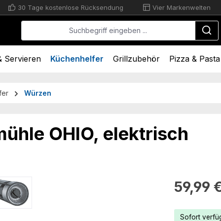
30 Tage kostenlose Rücksendung
Vier Markenwelten
 Servieren
Küchenhelfer
Grillzubehör
Pizza & Pasta
fer
Würzen
ühle OHIO, elektrisch
Regulärer Pr
59,99 
Sofort verfüg