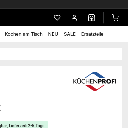
Du hast 0 Produkte auf dem Merkze
Kochen am Tisch
NEU
SALE
Ersatzteile
eis:
€
bar, Lieferzeit: 2-5 Tage