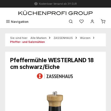
Kostenloser Versand ab 39 EUR
Zum Hauptinhalt springen
Du hast 0 Produk
Navigation
Sie sind hier:
Alle Marken
ZASSENHAUS
Würzen
Pfeffer- und Salzmühlen
Pfeffermühle WESTERLAND 18
cm schwarz/Eiche
Bildergalerie überspringen