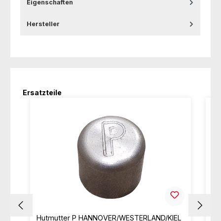
Eigenschaften
Hersteller
Produktgalerie überspringen
Ersatzteile
Hutmutter P HANNOVER/WESTERLAND/KIEL
Hu