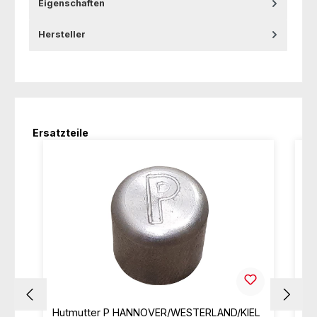
Eigenschaften
Hersteller
Produktgalerie überspringen
Ersatzteile
Hutmutter P HANNOVER/WESTERLAND/KIEL
Hu