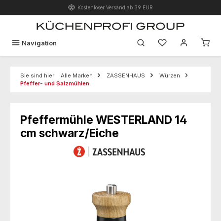
Kostenloser Versand ab 39 EUR
Zum Hauptinhalt springen
Du hast 0 Produk
Navigation
Sie sind hier:
Alle Marken
ZASSENHAUS
Würzen
Pfeffer- und Salzmühlen
Pfeffermühle WESTERLAND 14
cm schwarz/Eiche
Bildergalerie überspringen