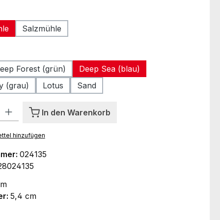
len
hle
Salzmühle
ählen
eep Forest (grün)
Deep Sea (blau)
y (grau)
Lotus
Sand
l: Gib den gewünschten Wert ein oder benutze die Schaltflächen um
In den Warenkorb
ttel hinzufügen
mmer:
024135
28024135
cm
er:
5,4 cm