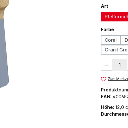
auswäh
Art
Pfeffermü
ausw
Farbe
Coral
D
Granit Gre
Produkt Anzah
Zum Merkze
Produktnu
EAN:
40065
Höhe:
12,0 
Durchmess