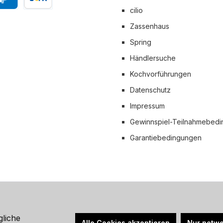
cilio
Pal
Vorkasse
Zassenhaus
 Versand
Spring
Händlersuche
Kochvorführungen
Datenschutz
Impressum
Gewinnspiel-Teilnahmebed
Garantiebedingungen
hrwertsteuer zzgl.
Versandkosten
und ggf. Nachnahmegebühren, wen
gliche
Alle Cookies akzeptieren
Nur notwe