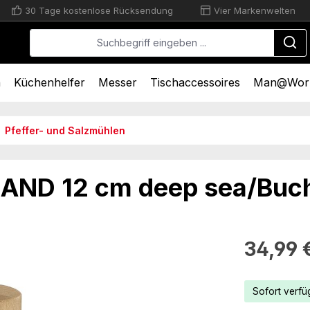
30 Tage kostenlose Rücksendung
Vier Markenwelten
n
Küchenhelfer
Messer
Tischaccessoires
Man@Wor
Pfeffer- und Salzmühlen
AND 12 cm deep sea/Buc
Regulärer Pr
34,99 
Sofort verfüg