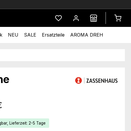
Du hast 0 Produkte auf dem Merkze
k
NEU
SALE
Ersatzteile
AROMA DREH
he
eis:
€
bar, Lieferzeit: 2-5 Tage