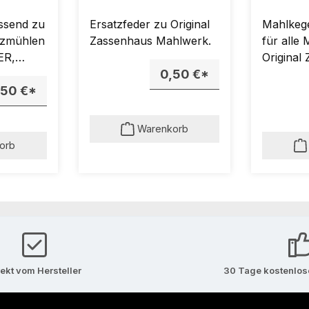
ssend zu
Ersatzfeder zu Original
Mahlkege
lzmühlen
Zassenhaus Mahlwerk.
für alle
ER,
Original
KIEL.
0,50 €*
Mahlwer
,50 €*
Warenkorb
orb
rekt vom Hersteller
30 Tage kostenlo