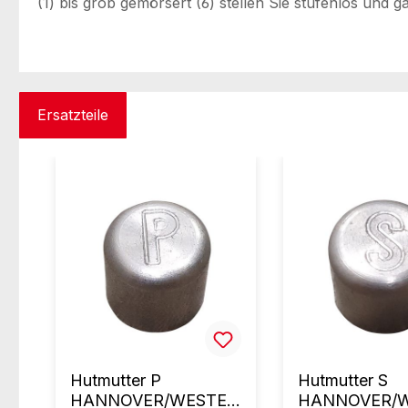
(1) bis grob gemörsert (6) stellen Sie stufenlos un
Ersatzteile
Produktgalerie überspringen
Hutmutter P
Hutmutter S
HANNOVER/WESTER
HANNOVER/