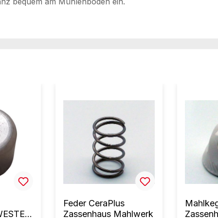
d ganz bequem am Mühlenboden ein.
Feder CeraPlus
Mahlkeg
WESTER
Zassenhaus Mahlwerk
Zassen