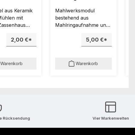
Mahlwerk
l aus Keramik
Mahlwerksmodul
V
 Mühlen mit
bestehend aus
f
 Zassenhaus
Mahlringaufnahme und
M
k.
Keramik-Mahlring für
2,00 €*
alle Mühlen mit Original
5,00 €*
Zassenhaus Mahlwerk
(ohne Mahlkegel,
Mitnehmer für
Warenkorb
Warenkorb
Mahlkegel und
Verstellring).
se Rücksendung
Vier Markenwelten