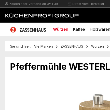
Kostenloser Versand ab 39 EUR
Direkt vom Hersteller
m Hauptinhalt springen
Zur Suche springen
Zur Hauptnavigation springen
Würzen
Kaffee
Holzware
Sie sind hier:
Alle Marken
ZASSENHAUS
Würzen
Pfeffermühle WESTERL
Bildergalerie überspringen