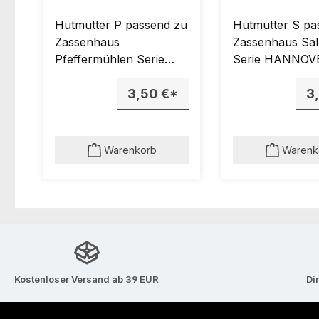
LAND/KIEL
LAND/KIEL
Hutmutter P passend zu
Hutmutter S pa
Zassenhaus
Zassenhaus Sa
Pfeffermühlen Serie
Serie HANNOV
HANNOVER,
WESTERLAND, 
WESTERLAND, KIEL.
3,50 €*
3
Warenkorb
Warenk
Kostenloser Versand ab 39 EUR
Di