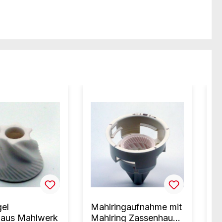
el
Mahlringaufnahme mit
V
haus Mahlwerk
Mahlring Zassenhaus
Z