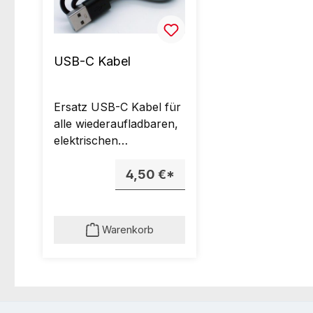
USB-C Kabel
Ersatz USB-C Kabel für
alle wiederaufladbaren,
elektrischen
Küchenaccessoires
(USB Typ C zu USB
4,50 €*
Typ A).
Warenkorb