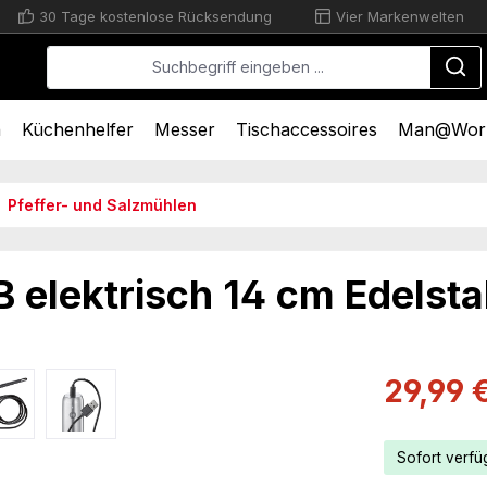
30 Tage kostenlose Rücksendung
Vier Markenwelten
n
Küchenhelfer
Messer
Tischaccessoires
Man@Wor
Pfeffer- und Salzmühlen
elektrisch 14 cm Edelsta
Verkaufsprei
29,99 
Sofort verfüg