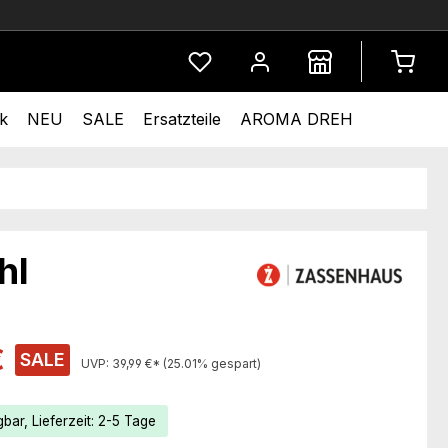
Du hast 0 Produkte auf dem Merkze
k
NEU
SALE
Ersatzteile
AROMA DREH
hl
s:
€
SALE
UVP:
39,99 €*
(25.01% gespart)
bar, Lieferzeit: 2-5 Tage