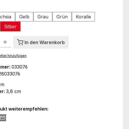
ählen
chsia
Gelb
Grau
Grün
Koralle
Silber
l: Gib den gewünschten Wert ein oder benutze die Schaltflächen um
In den Warenkorb
ttel hinzufügen
mmer:
033076
28033076
cm
er:
3,8 cm
ukt weiterempfehlen: