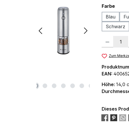
ausw
Farbe
Blau
Fu
Schwarz
Produkt Anzah
Zum Merkze
Produktnu
EAN:
40065
Höhe:
14,0 
Durchmess
Dieses Prod