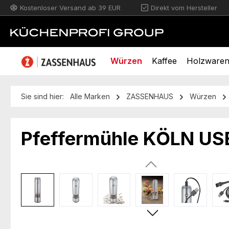
Kostenloser Versand ab 39 EUR
Direkt vom Hersteller
m Hauptinhalt springen
Zur Suche springen
Zur Hauptnavigation springen
Würzen
Kaffee
Holzware
Sie sind hier:
Alle Marken
ZASSENHAUS
Würzen
Pfeffermühle KÖLN USB 
Bildergalerie überspringen