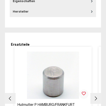
Eigenschaften
Hersteller
Produktgalerie überspringen
Ersatzteile
Hutmutter P HAMBURG/FRANKFURT
Hu