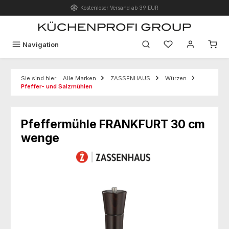
Kostenloser Versand ab 39 EUR
Zum Hauptinhalt springen
Du hast 0 Produk
Navigation
Sie sind hier:
Alle Marken
ZASSENHAUS
Würzen
Pfeffer- und Salzmühlen
Pfeffermühle FRANKFURT 30 cm
wenge
Bildergalerie überspringen