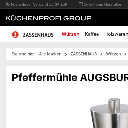
Kostenloser Versand ab 39 EUR
Direkt vom Hersteller
m Hauptinhalt springen
Zur Suche springen
Zur Hauptnavigation springen
Würzen
Kaffee
Holzware
Sie sind hier:
Alle Marken
ZASSENHAUS
Würzen
Pfeffermühle AUGSBUR
Bildergalerie überspringen