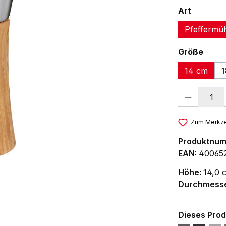
auswäh
Art
Pfeffermü
ausw
Größe
14 cm
1
Produkt Anzah
Zum Merkze
Produktnu
EAN:
40065
Höhe:
14,0 
Durchmess
Dieses Prod