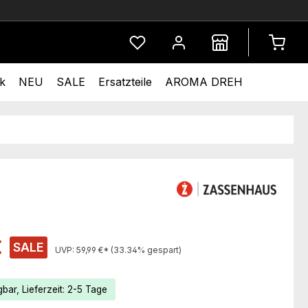
Du hast 0 Produkte auf dem Merkze
k
NEU
SALE
Ersatzteile
AROMA DREH
s:
€
SALE
UVP:
59,99 €*
(33.34% gespart)
bar, Lieferzeit: 2-5 Tage