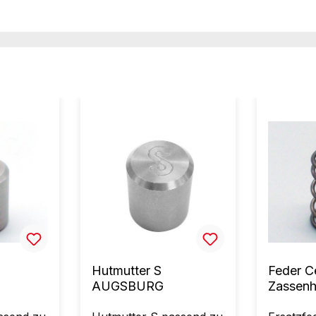
Hutmutter S
Feder C
AUGSBURG
Zassen