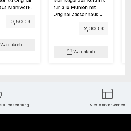
der zu Original
Mahlkegel aus Keramik
M
aus Mahlwerk.
für alle Mühlen mit
b
Original Zassenhaus
M
0,50 €*
Mahlwerk.
K
2,00 €*
al
Z
(
Warenkorb
M
Warenkorb
M
Ve
se Rücksendung
Vier Markenwelten