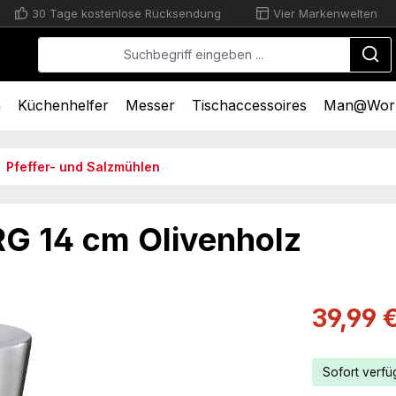
30 Tage kostenlose Rücksendung
Vier Markenwelten
n
Küchenhelfer
Messer
Tischaccessoires
Man@Wor
Pfeffer- und Salzmühlen
G 14 cm Olivenholz
Verkaufsprei
39,99 
Sofort verfüg