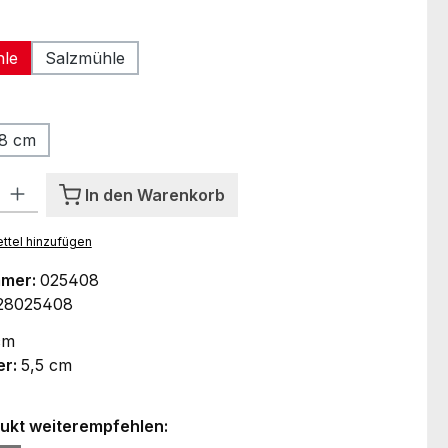
len
hle
Salzmühle
ählen
8 cm
l: Gib den gewünschten Wert ein oder benutze die Schaltflächen um
In den Warenkorb
ttel hinzufügen
mmer:
025408
28025408
cm
er:
5,5 cm
ukt weiterempfehlen: