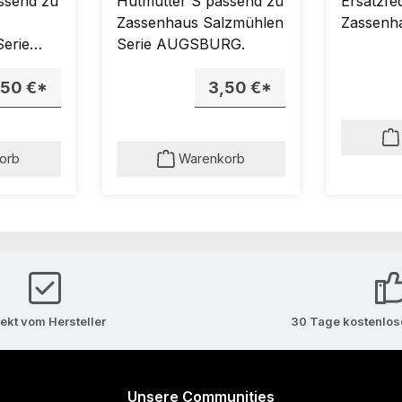
ssend zu
Hutmutter S passend zu
Ersatzfe
Zassenhaus Salzmühlen
Zassenh
Serie
Serie AUGSBURG.
,50 €*
3,50 €*
orb
Warenkorb
rekt vom Hersteller
30 Tage kostenlo
Unsere Communities