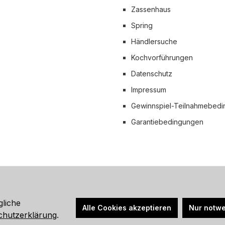
Zassenhaus
 Versand
Spring
Händlersuche
Kochvorführungen
Datenschutz
Impressum
Gewinnspiel-Teilnahmebed
Garantiebedingungen
hrwertsteuer zzgl.
Versandkosten
und ggf. Nachnahmegebühren, wen
gliche
Alle Cookies akzeptieren
Nur notwe
© 2026 Küchenprofi Group Online-Shop - Alle Rechte vorbehalten.
chutzerklärung
.