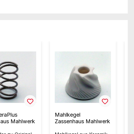
eraPlus
Mahlkegel
M
haus Mahlwerk
Zassenhaus Mahlwerk
M
M