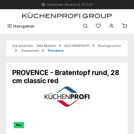
Kostenloser Versand ab 39 EUR
Zum Hauptinhalt springen
Du hast 0 Produk
Navigation
Sie sind hier:
Alle Marken
KÜCHENPROFI
Kochgeschirr
Gusseisen
Provence
PROVENCE - Bratentopf rund, 28
cm classic red
Bildergalerie überspringen
Neu