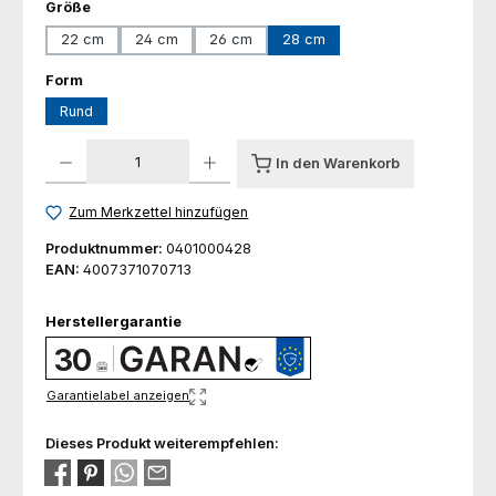
auswählen
Größe
22 cm
24 cm
26 cm
28 cm
auswählen
Form
Rund
Produkt Anzahl: Gib den gewünschten Wert ein oder benutze die Schaltfl
In den Warenkorb
Zum Merkzettel hinzufügen
Produktnummer:
0401000428
EAN:
4007371070713
Herstellergarantie
30
Garantielabel anzeigen
Dieses Produkt weiterempfehlen: