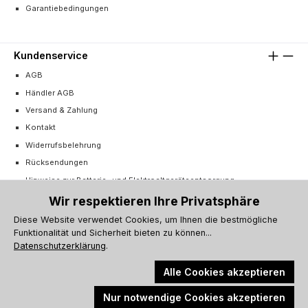
Garantiebedingungen
Kundenservice
AGB
Händler AGB
Versand & Zahlung
Kontakt
Widerrufsbelehrung
Rücksendungen
Hinweise zur Batterie- und Elektroaltgeräteentsorgung
Cookie-Einstellungen
Wir respektieren Ihre Privatsphäre
Vertrag widerrufen
Diese Website verwendet Cookies, um Ihnen die bestmögliche
Funktionalität und Sicherheit bieten zu können...
Barrierefreiheitserklärung
Datenschutzerklärung
.
Alle Cookies akzeptieren
Nur notwendige Cookies akzeptieren