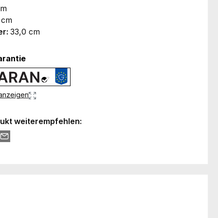
cm
 cm
er:
33,0 cm
arantie
 anzeigen
ukt weiterempfehlen: