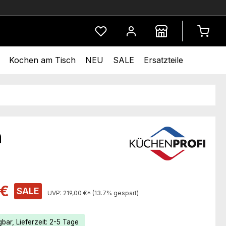
Du hast 0 Produkte auf dem Merkze
Kochen am Tisch
NEU
SALE
Ersatzteile
n
s:
 €
SALE
UVP:
219,00 €*
(13.7% gespart)
bar, Lieferzeit: 2-5 Tage