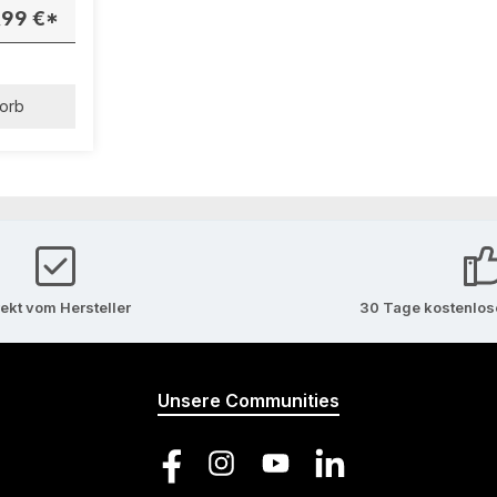
e
,99 €*
ebestän
 inklusive
orb
rekt vom Hersteller
30 Tage kostenlo
Unsere Communities
Facebook
Instagram
YouTube
LinkedIn