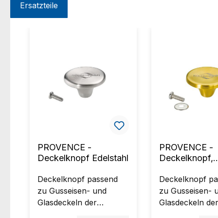
Ersatzteile
Produktgalerie überspringen
PROVENCE -
PROVENCE -
Deckelknopf Edelstahl
Deckelknopf,
messingfarbe
Deckelknopf passend
Deckelknopf p
zu Gusseisen- und
zu Gusseisen- 
Glasdeckeln der
Glasdeckeln de
KÜCHENPROFI
KÜCHENPROFI