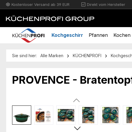
Kostenloser Versand ab 39 EUR
Direkt vom Hersteller
m Hauptinhalt springen
Zur Suche springen
Zur Hauptnavigation springen
Kochgeschirr
Pfannen
Kochen 
Sie sind hier:
Alle Marken
KÜCHENPROFI
Kochgesch
PROVENCE - Bratentopf
Bildergalerie überspringen