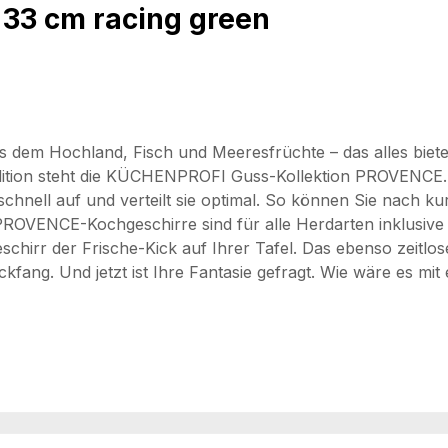
 33 cm racing green
m Hochland, Fisch und Meeresfrüchte – das alles bietet die
adition steht die KÜCHENPROFI Guss-Kollektion PROVENCE. 
schnell auf und verteilt sie optimal. So können Sie nach ku
PROVENCE-Kochgeschirre sind für alle Herdarten inklusive 
eschirr der Frische-Kick auf Ihrer Tafel. Das ebenso zeitl
ckfang. Und jetzt ist Ihre Fantasie gefragt. Wie wäre es mi