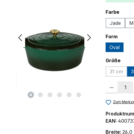
ausw
Farbe
Jade
M
auswä
Form
Oval
ausw
Größe
31 cm
3
(Diese Op
Produkt Anzah
Zum Merkze
Produktnu
EAN:
40073
Breite:
26,0