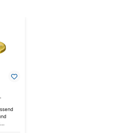
n
assend
und
r