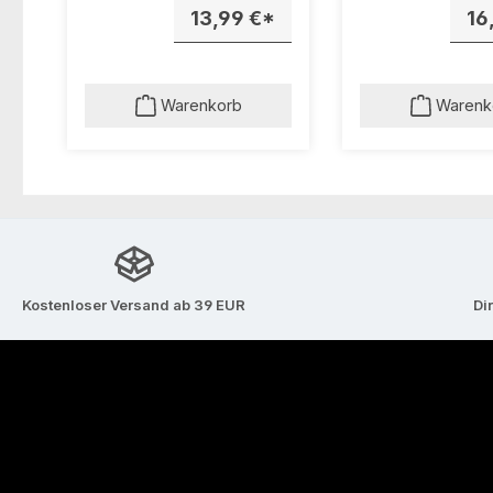
Gusseisen-Serie
13,99 €*
Gusseisen-Seri
16
PROVENCE.Hitzebestän
PROVENCE.Hitz
dig bis 250 °C - inklusive
dig bis 250 °C -
Schraube
Schraube
Warenkorb
Warenk
Kostenloser Versand ab 39 EUR
Di