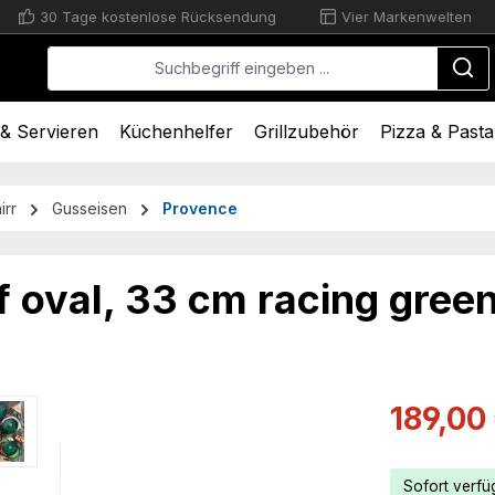
30 Tage kostenlose Rücksendung
Vier Markenwelten
& Servieren
Küchenhelfer
Grillzubehör
Pizza & Pasta
irr
Gusseisen
Provence
 oval, 33 cm racing gree
Verkaufsprei
189,00
Sofort verfüg