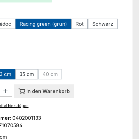
ählen
édoc
Racing green (grün)
Rot
Schwarz
hlen
ählen
3 cm
35 cm
40 cm
tion ist zurzeit nicht verfügbar.)
(Diese Option ist zurzeit nicht verfügbar.)
l: Gib den gewünschten Wert ein oder benutze die Schaltflächen um
In den Warenkorb
ttel hinzufügen
mmer:
0402001133
71070584
 cm