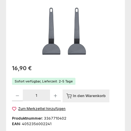
Regulärer Preis:
16,90 €
Sofort verfügbar, Lieferzeit: 2-5 Tage
Produkt Anzahl: Gib den gewünschten Wert ein oder benutze die Schaltfl
In den Warenkorb
Zum Merkzettel hinzufügen
Produktnummer:
3367710402
EAN:
4052356002241