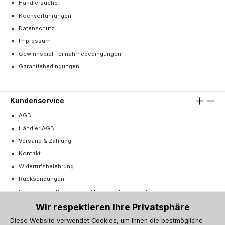
Händlersuche
Kochvorführungen
Datenschutz
Impressum
Gewinnspiel-Teilnahmebedingungen
Garantiebedingungen
Kundenservice
AGB
Händler AGB
Versand & Zahlung
Kontakt
Widerrufsbelehrung
Rücksendungen
Hinweise zur Batterie- und Elektroaltgeräteentsorgung
Cookie-Einstellungen
Wir respektieren Ihre Privatsphäre
Vertrag widerrufen
Diese Website verwendet Cookies, um Ihnen die bestmögliche