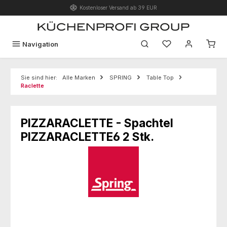
Kostenloser Versand ab 39 EUR
Zum Hauptinhalt springen
Du hast 0 Produk
Navigation
Sie sind hier:
Alle Marken
SPRING
Table Top
Raclette
PIZZARACLETTE - Spachtel
PIZZARACLETTE6 2 Stk.
Bildergalerie überspringen