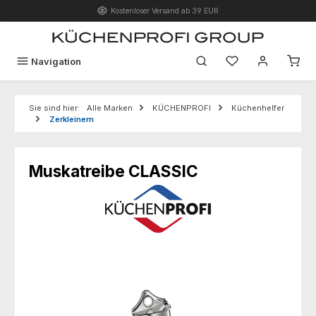
Kostenloser Versand ab 39 EUR
Zum Hauptinhalt springen
Du hast 0 Produk
Navigation
Sie sind hier:
Alle Marken
KÜCHENPROFI
Küchenhelfer
Zerkleinern
Muskatreibe CLASSIC
Bildergalerie überspringen