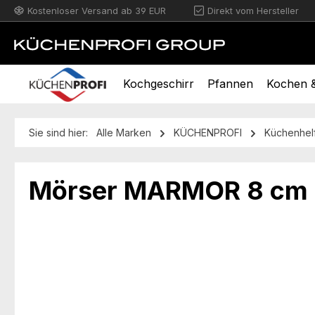
Kostenloser Versand ab 39 EUR
Direkt vom Hersteller
m Hauptinhalt springen
Zur Suche springen
Zur Hauptnavigation springen
Kochgeschirr
Pfannen
Kochen &
Sie sind hier:
Alle Marken
KÜCHENPROFI
Küchenhel
Mörser MARMOR 8 cm
Bildergalerie überspringen