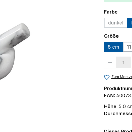
ausw
Farbe
dunkel
(Diese Op
ausw
Größe
8 cm
11
Produkt Anzah
Zum Merkze
Produktnu
EAN:
40073
Höhe:
5,0 c
Durchmess
Dieses Prod