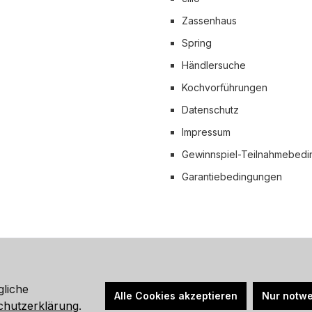
Pal
Vorkasse
Zassenhaus
 Versand
Spring
Händlersuche
Kochvorführungen
Datenschutz
Impressum
Gewinnspiel-Teilnahmebed
Garantiebedingungen
hrwertsteuer zzgl.
Versandkosten
und ggf. Nachnahmegebühren, wen
gliche
Alle Cookies akzeptieren
Nur notwe
© 2026 Küchenprofi Group Online-Shop - Alle Rechte vorbehalten.
chutzerklärung
.