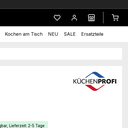
Du hast 0 Produkte auf dem Merkze
Kochen am Tisch
NEU
SALE
Ersatzteile
eis:
bar, Lieferzeit: 2-5 Tage