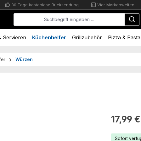
30 Tage kostenlose Rücksendung
Vier Markenwelten
 Servieren
Küchenhelfer
Grillzubehör
Pizza & Pasta
fer
Würzen
Regulärer Pr
17,99 €
Sofort verfüg