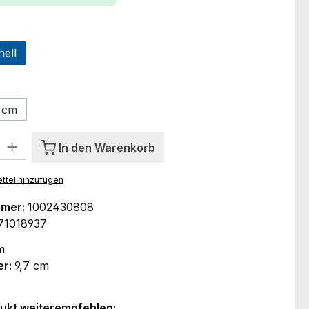
ählen
hell
tion ist zurzeit nicht verfügbar.)
ählen
 cm
l: Gib den gewünschten Wert ein oder benutze die Schaltflächen um
In den Warenkorb
ttel hinzufügen
mmer:
1002430808
71018937
m
er:
9,7 cm
ukt weiterempfehlen: