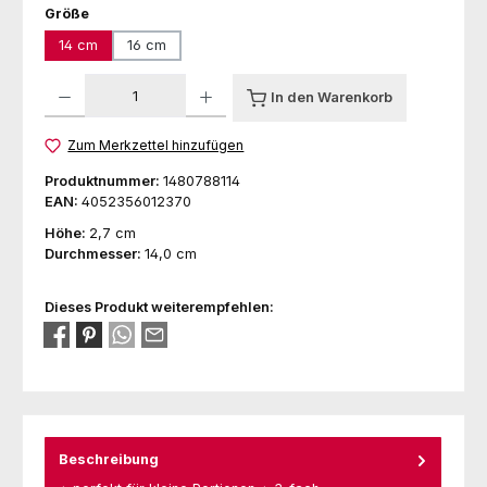
auswählen
Größe
14 cm
16 cm
Produkt Anzahl: Gib den gewünschten Wert ein oder benutze die Schaltfl
In den Warenkorb
Zum Merkzettel hinzufügen
Produktnummer:
1480788114
EAN:
4052356012370
Höhe:
2,7 cm
Durchmesser:
14,0 cm
Dieses Produkt weiterempfehlen:
Beschreibung