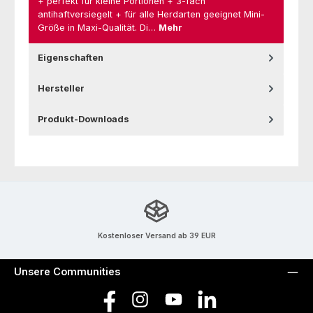
+ perfekt für kleine Portionen + 3-fach
antihaftversiegelt + für alle Herdarten geeignet Mini-
Größe in Maxi-Qualität. Di…
Mehr
Eigenschaften
Hersteller
Produkt-Downloads
Kostenloser Versand ab 39 EUR
Unsere Communities
Facebook
Instagram
YouTube
LinkedIn