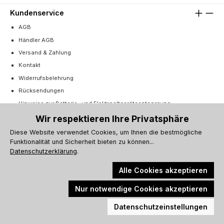
Kundenservice
AGB
Händler AGB
Versand & Zahlung
Kontakt
Widerrufsbelehrung
Rücksendungen
Hinweise zur Batterie- und Elektroaltgeräteentsorgung
Cookie-Einstellungen
Wir respektieren Ihre Privatsphäre
Vertrag widerrufen
Diese Website verwendet Cookies, um Ihnen die bestmögliche
Funktionalität und Sicherheit bieten zu können...
Barrierefreiheitserklärung
Datenschutzerklärung
.
Alle Cookies akzeptieren
Nur notwendige Cookies akzeptieren
Alle Preise inkl. gesetzl. Mehrwertsteuer zzgl.
Versandkosten
und ggf.
Werkzeugleiste anzeigen
Nachnahmegebühren, wenn nicht anders angegeben.
Datenschutzeinstellungen
© 2026 Küchenprofi Group Online-Shop - Alle Rechte vorbehalten.