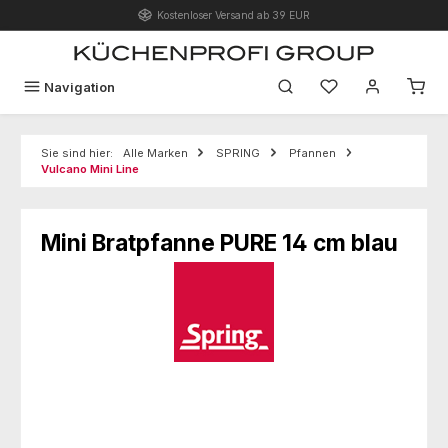
Kostenloser Versand ab 39 EUR
Zum Hauptinhalt springen
Du hast 0 Produk
Navigation
Sie sind hier:
Alle Marken
SPRING
Pfannen
Vulcano Mini Line
Mini Bratpfanne PURE 14 cm blau
Bildergalerie überspringen