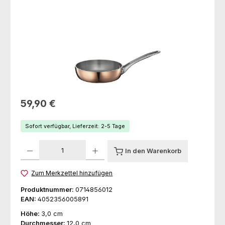
Regulärer Preis:
59,90 €
Sofort verfügbar, Lieferzeit: 2-5 Tage
Produkt Anzahl: Gib den gewünschten Wert ein oder benutze die Schaltfl
In den Warenkorb
Zum Merkzettel hinzufügen
Produktnummer:
0714856012
EAN:
4052356005891
Höhe:
3,0 cm
Durchmesser:
12,0 cm