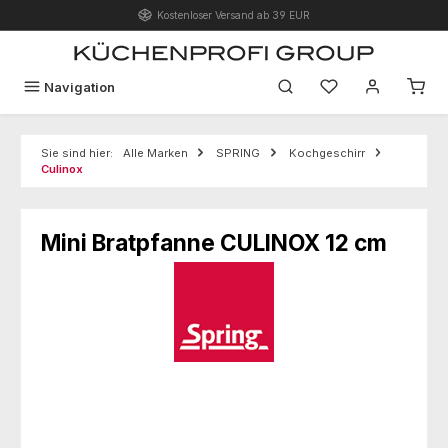
Kostenloser Versand ab 39 EUR
Zum Hauptinhalt springen
Du hast 0 Produk
Navigation
Sie sind hier:
Alle Marken
SPRING
Kochgeschirr
Culinox
Mini Bratpfanne CULINOX 12 cm
Bildergalerie überspringen