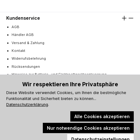
Kundenservice
AGB
Händler AGB
Versand & Zahlung
Kontakt
Widerrufsbelehrung
Rücksendungen
Hinweise zur Batterie- und Elektroaltgeräteentsorgung
Cookie-Einstellungen
Wir respektieren Ihre Privatsphäre
Vertrag widerrufen
Diese Website verwendet Cookies, um Ihnen die bestmögliche
Funktionalität und Sicherheit bieten zu können...
Barrierefreiheitserklärung
Datenschutzerklärung
.
Alle Cookies akzeptieren
Nur notwendige Cookies akzeptieren
Alle Preise inkl. gesetzl. Mehrwertsteuer zzgl.
Versandkosten
und ggf.
Werkzeugleiste anzeigen
Nachnahmegebühren, wenn nicht anders angegeben.
Datenschutzeinstellungen