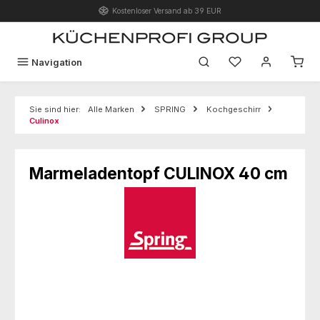
Kostenloser Versand ab 39 EUR
Zum Hauptinhalt springen
Du hast 0 Produk
Navigation
Sie sind hier:
Alle Marken
SPRING
Kochgeschirr
Culinox
Marmeladentopf CULINOX 40 cm
Bildergalerie überspringen