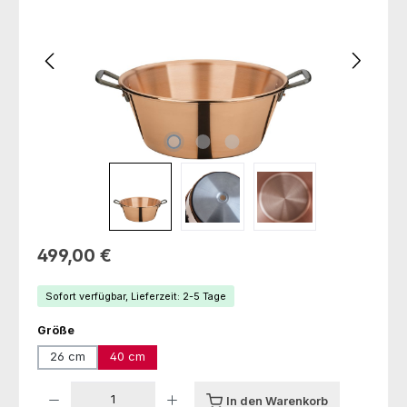
Regulärer Preis:
499,00 €
Sofort verfügbar, Lieferzeit: 2-5 Tage
auswählen
Größe
26 cm
40 cm
Produkt Anzahl: Gib den gewünschten Wert ein oder benutze die Schaltfl
In den Warenkorb