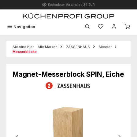
Kostenloser Versand ab 39 EUR
Zum Hauptinhalt springen
Du hast 0 Produk
Navigation
Sie sind hier:
Alle Marken
ZASSENHAUS
Messer
Messerblöcke
Magnet-Messerblock SPIN, Eiche
Bildergalerie überspringen