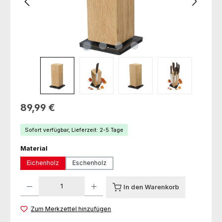
Regulärer Preis:
89,99 €
Sofort verfügbar, Lieferzeit: 2-5 Tage
auswählen
Material
Eichenholz
Eschenholz
Produkt Anzahl: Gib den gewünschten Wert ein oder benutze die Schaltfl
In den Warenkorb
Zum Merkzettel hinzufügen