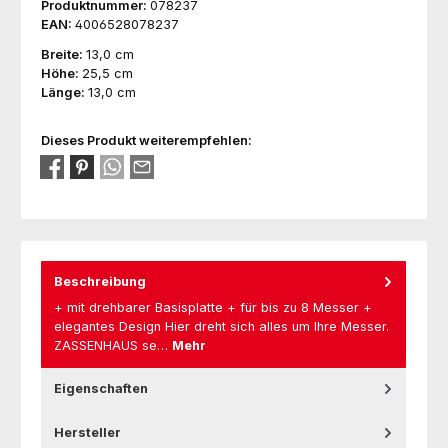
Produktnummer:
078237
EAN:
4006528078237
Breite:
13,0 cm
Höhe:
25,5 cm
Länge:
13,0 cm
Dieses Produkt weiterempfehlen:
Beschreibung
+ mit drehbarer Basisplatte + für bis zu 8 Messer +
elegantes Design Hier dreht sich alles um Ihre Messer.
ZASSENHAUS se…
Mehr
Eigenschaften
Hersteller