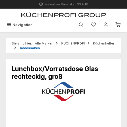
Kostenloser Versand ab 39 EUR
Zum Hauptinhalt springen
Du hast 0 Produk
Navigation
Sie sind hier:
Alle Marken
KÜCHENPROFI
Küchenhelfer
Accessoires
Lunchbox/Vorratsdose Glas
rechteckig, groß
Bildergalerie überspringen