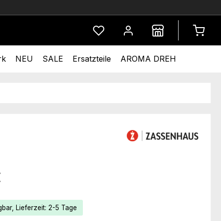
Du hast 0 Produkte auf dem Merkze
rk
NEU
SALE
Ersatzteile
AROMA DREH
eis:
€
bar, Lieferzeit: 2-5 Tage