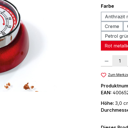
ausw
Farbe
Anthrazit m
Creme
Petrol grü
Rot metalli
Produkt Anzah
Zum Merkze
Produktnu
EAN:
40065
Höhe:
3,0 c
Durchmess
Dieses Prod