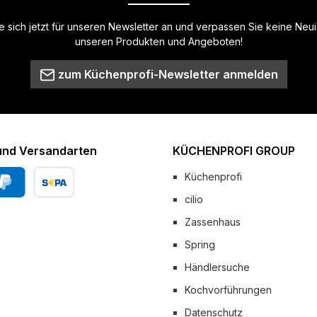
 sich jetzt für unseren Newsletter an und verpassen Sie keine Neu
unseren Produkten und Angeboten!
zum Küchenprofi-Newsletter anmelden
und Versandarten
KÜCHENPROFI GROUP
Küchenprofi
cilio
Pal
Vorkasse
Zassenhaus
 Versand
Spring
Händlersuche
Kochvorführungen
Datenschutz