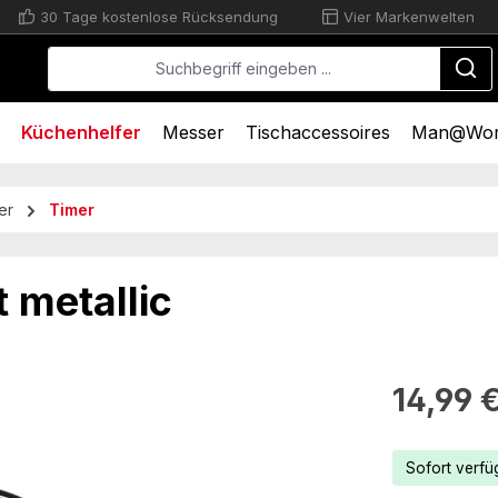
30 Tage kostenlose Rücksendung
Vier Markenwelten
Küchenhelfer
Messer
Tischaccessoires
Man@Wo
er
Timer
 metallic
Regulärer Pr
14,99 
Sofort verfüg