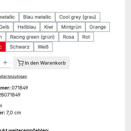
ählen
etallic
Blau metallic
Cool grey (grau)
Gelb
Hellblau
Kiwi
Mintgrün
Orange
n
Racing green (grün)
Rosa
Rot
c
Schwarz
Weiß
l: Gib den gewünschten Wert ein oder benutze die Schaltflächen um
In den Warenkorb
ttel hinzufügen
mmer:
071849
28071849
m
er:
7,0 cm
ukt weiterempfehlen: