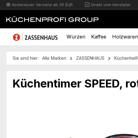
Kostenloser Versand ab 39 EUR
Direkt vom Hersteller
m Hauptinhalt springen
Zur Suche springen
Zur Hauptnavigation springen
Würzen
Kaffee
Holzwaren
Sie sind hier:
Alle Marken
ZASSENHAUS
Küchenhelf
Küchentimer SPEED, rot
Bildergalerie überspringen