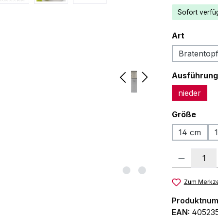
Sofort verfüg
auswäh
Art
Bratentop
Ausführung
nieder
ausw
Größe
14 cm
Produkt Anzah
Zum Merkze
Produktnu
EAN:
40523