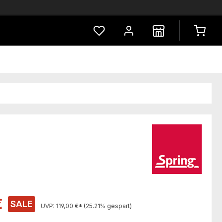
Du hast 0 Produkte auf dem Merkze
s:
€
SALE
UVP:
119,00 €*
(25.21% gespart)