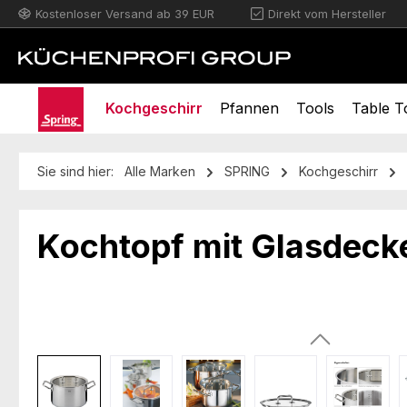
Kostenloser Versand ab 39 EUR
Direkt vom Hersteller
m Hauptinhalt springen
Zur Suche springen
Zur Hauptnavigation springen
Kochgeschirr
Pfannen
Tools
Table T
Sie sind hier:
Alle Marken
SPRING
Kochgeschirr
Kochtopf mit Glasdeck
Bildergalerie überspringen