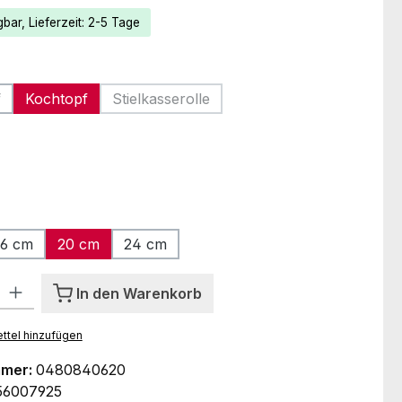
bar, Lieferzeit: 2-5 Tage
len
f
Kochtopf
Stielkasserolle
(Diese Option ist zurzeit nicht verfügbar.
auswählen
ählen
16 cm
20 cm
24 cm
l: Gib den gewünschten Wert ein oder benutze die Schaltflächen um
In den Warenkorb
ttel hinzufügen
mmer:
0480840620
56007925