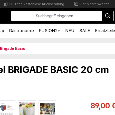
30 Tage kostenlose Rücksendung
Vier Markenwelten
op
Gastronomie
FUSION2+
NEU
SALE
Ersatzteile
Brigade Basic
el BRIGADE BASIC 20 cm
Verkaufsprei
89,00 