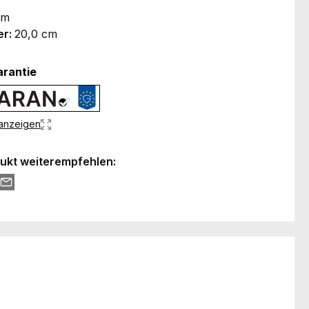
cm
er:
20,0 cm
arantie
 anzeigen
ukt weiterempfehlen: